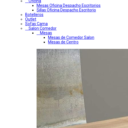
Oficina
Mesas Oficina Despacho Escritorios
Sillas Oficina Despacho Escritorio
Botelleros
Outlet
Sofas Cama
Salon Comedor
Mesas
Mesas de Comedor Salon
Mesas de Centro