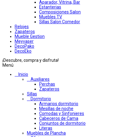
Aparador, Vitrina, Bar
Estanterias
Composiciones Salon
Muebles TV
Sillas Salon Comedor
Relojes
Zapateros
Mueble Gestion
Meyvaser
DecoPako
DecoEko
¡Descubre, compra y disfruta!
Menú
Inicio
Auxiliares
Perchas
Zapateros
Sillas
Dormitorio
Armarios dormitorio
Mesillas de noche
Comodas y Sinfonieres
Cabeceros de Cama
Conjuntos de dormitorio
Literas
Muebles de Plancha