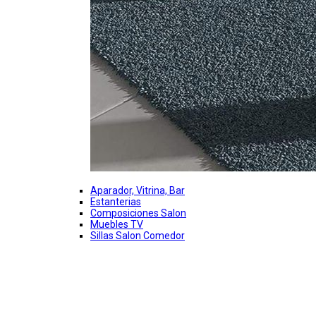
Aparador, Vitrina, Bar
Estanterias
Composiciones Salon
Muebles TV
Sillas Salon Comedor