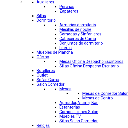
Auxiliares
Perchas
Zapateros
Sillas
Dormitorio
Armarios dormitorio
Mesillas de noche
Comodas y Sinfonieres
Cabeceros de Cama
Conjuntos de dormitorio
Literas
Muebles de Plancha
Oficina
Mesas Oficina Despacho Escritorios
Sillas Oficina Despacho Escritorio
Botelleros
Outlet
Sofas Cama
Salon Comedor
Mesas
Mesas de Comedor Salo
Mesas de Centro
Aparador, Vitrina, Bar
Estanterias
Composiciones Salon
Muebles TV
Sillas Salon Comedor
Relojes