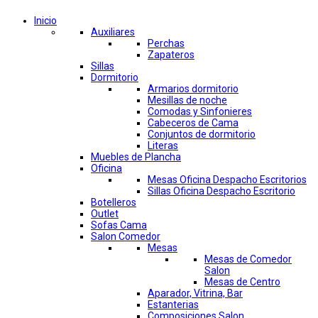
Inicio
Auxiliares
Perchas
Zapateros
Sillas
Dormitorio
Armarios dormitorio
Mesillas de noche
Comodas y Sinfonieres
Cabeceros de Cama
Conjuntos de dormitorio
Literas
Muebles de Plancha
Oficina
Mesas Oficina Despacho Escritorios
Sillas Oficina Despacho Escritorio
Botelleros
Outlet
Sofas Cama
Salon Comedor
Mesas
Mesas de Comedor
Salon
Mesas de Centro
Aparador, Vitrina, Bar
Estanterias
Composiciones Salon