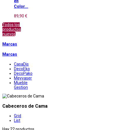
en
Color...
89,90 €
Todos los
productos
nuevos
Marcas
Marcas
CasaDis
DecoEko
DecoPako
Meyvaser
Mueble
Gestion
Cabeceros de Cama
Grid
List
Hay 22 productos.