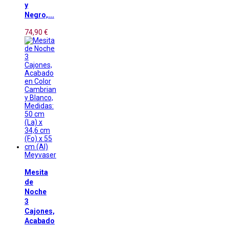
y
Negro,...
74,90 €
Meyvaser
Mesita
de
Noche
3
Cajones,
Acabado