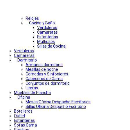
Relojes
Cocina y Baño
Verduleros
Camareras
Estanterias
Multiusos
Sillas de Cocina
Verduleros
Camareras
Dormitorio
Armarios dormitorio
Mesillas de noche
Comodas y Sinfonieres
Cabeceros de Cama
Conjuntos de dormitorio
Literas
Muebles de Plancha
Oficina
Mesas Oficina Despacho Escritorios
Sillas Oficina Despacho Escritorio
Botelleros
Outlet
Estanterias
Sofas Cama
Perchas