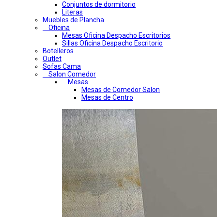
Conjuntos de dormitorio
Literas
Muebles de Plancha
Oficina
Mesas Oficina Despacho Escritorios
Sillas Oficina Despacho Escritorio
Botelleros
Outlet
Sofas Cama
Salon Comedor
Mesas
Mesas de Comedor Salon
Mesas de Centro