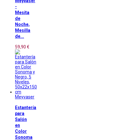
Meyvaser
-
Mesita
de
Noche,
Mesilla
de...
59,90 €
Meyvaser
Estantería
para
Salón
en
Color
Sonoma