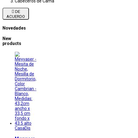
Cabeceros de Cama

DE
ACUERDO
Novedades
New
products
CasaDis