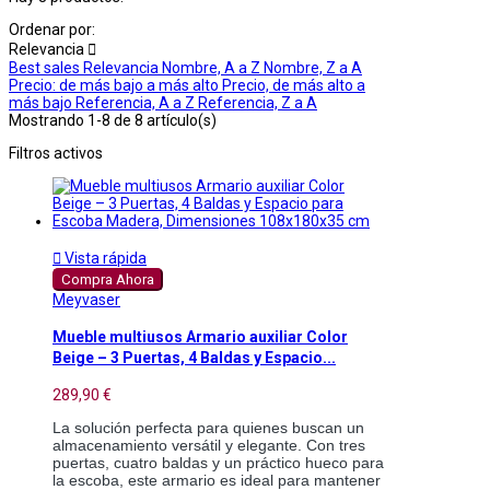
Ordenar por:
Relevancia

Best sales
Relevancia
Nombre, A a Z
Nombre, Z a A
Precio: de más bajo a más alto
Precio, de más alto a
más bajo
Referencia, A a Z
Referencia, Z a A
Mostrando 1-8 de 8 artículo(s)
Filtros activos

Vista rápida
Compra Ahora
Meyvaser
Mueble multiusos Armario auxiliar Color
Beige – 3 Puertas, 4 Baldas y Espacio...
289,90 €
La solución perfecta para quienes buscan un
almacenamiento versátil y elegante. Con tres
puertas, cuatro baldas y un práctico hueco para
la escoba, este armario es ideal para mantener