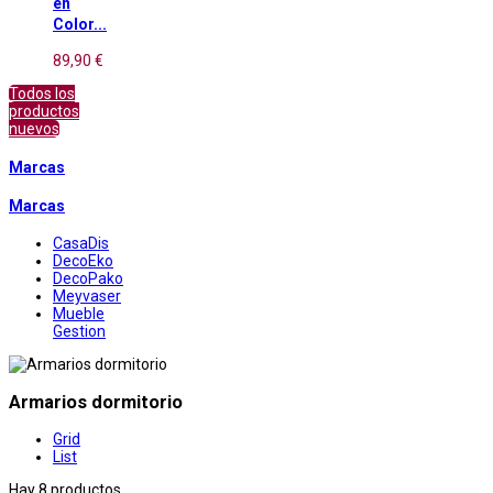
en
Color...
89,90 €
Todos los
productos
nuevos
Marcas
Marcas
CasaDis
DecoEko
DecoPako
Meyvaser
Mueble
Gestion
Armarios dormitorio
Grid
List
Hay 8 productos.