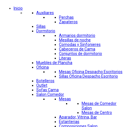
Inicio
Auxiliares
Perchas
Zapateros
Sillas
Dormitorio
Armarios dormitorio
Mesillas de noche
Comodas y Sinfonieres
Cabeceros de Cama
Conjuntos de dormitorio
Literas
Muebles de Plancha
Oficina
Mesas Oficina Despacho Escritorios
Sillas Oficina Despacho Escritorio
Botelleros
Outlet
Sofas Cama
Salon Comedor
Mesas
Mesas de Comedor
Salon
Mesas de Centro
Aparador, Vitrina, Bar
Estanterias
Composiciones Salon