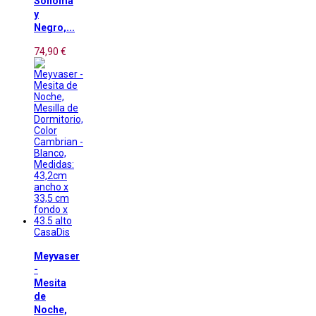
Sonoma
y
Negro,...
74,90 €
CasaDis
Meyvaser
-
Mesita
de
Noche,