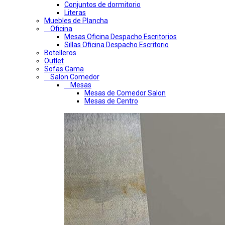
Conjuntos de dormitorio
Literas
Muebles de Plancha
Oficina
Mesas Oficina Despacho Escritorios
Sillas Oficina Despacho Escritorio
Botelleros
Outlet
Sofas Cama
Salon Comedor
Mesas
Mesas de Comedor Salon
Mesas de Centro