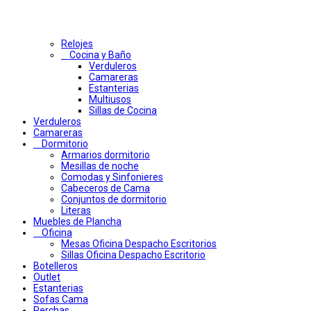
Relojes
Cocina y Baño
Verduleros
Camareras
Estanterias
Multiusos
Sillas de Cocina
Verduleros
Camareras
Dormitorio
Armarios dormitorio
Mesillas de noche
Comodas y Sinfonieres
Cabeceros de Cama
Conjuntos de dormitorio
Literas
Muebles de Plancha
Oficina
Mesas Oficina Despacho Escritorios
Sillas Oficina Despacho Escritorio
Botelleros
Outlet
Estanterias
Sofas Cama
Perchas