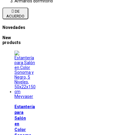
Armarios dormitorio

DE
ACUERDO
Novedades
New
products
Meyvaser
Estantería
para
Salón
en
Color