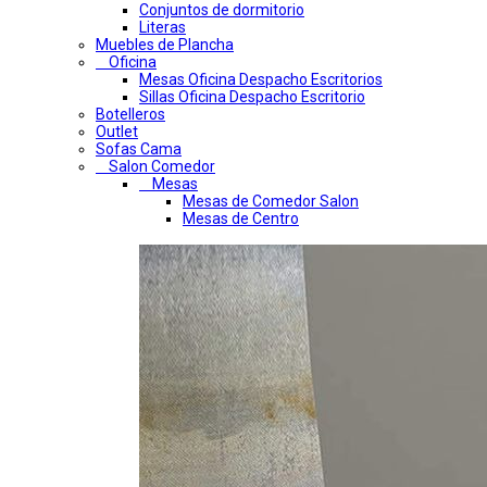
Conjuntos de dormitorio
Literas
Muebles de Plancha
Oficina
Mesas Oficina Despacho Escritorios
Sillas Oficina Despacho Escritorio
Botelleros
Outlet
Sofas Cama
Salon Comedor
Mesas
Mesas de Comedor Salon
Mesas de Centro