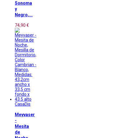
Sonoma
y
Negro,...
74,90 €
CasaDis
Meyvaser
-
Mesita
de
Noche,