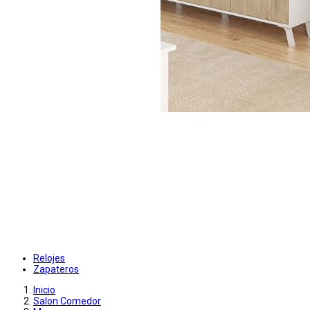
Relojes
Zapateros
Inicio
Salon Comedor