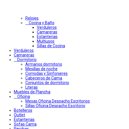
Relojes
Cocina y Baño
Verduleros
Camareras
Estanterias
Multiusos
Sillas de Cocina
Verduleros
Camareras
Dormitorio
Armarios dormitorio
Mesillas de noche
Comodas y Sinfonieres
Cabeceros de Cama
Conjuntos de dormitorio
Literas
Muebles de Plancha
Oficina
Mesas Oficina Despacho Escritorios
Sillas Oficina Despacho Escritorio
Botelleros
Outlet
Estanterias
Sofas Cama
Perchas