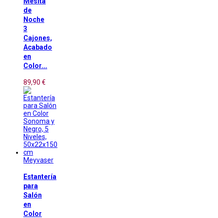
Mesita
de
Noche
3
Cajones,
Acabado
en
Color...
89,90 €
Meyvaser
Estantería
para
Salón
en
Color