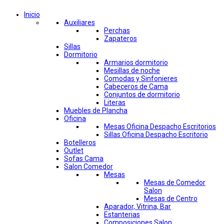
Inicio
Auxiliares
Perchas
Zapateros
Sillas
Dormitorio
Armarios dormitorio
Mesillas de noche
Comodas y Sinfonieres
Cabeceros de Cama
Conjuntos de dormitorio
Literas
Muebles de Plancha
Oficina
Mesas Oficina Despacho Escritorios
Sillas Oficina Despacho Escritorio
Botelleros
Outlet
Sofas Cama
Salon Comedor
Mesas
Mesas de Comedor
Salon
Mesas de Centro
Aparador, Vitrina, Bar
Estanterias
Composiciones Salon