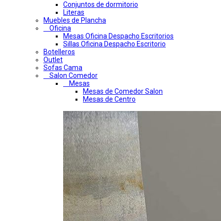
Conjuntos de dormitorio
Literas
Muebles de Plancha
Oficina
Mesas Oficina Despacho Escritorios
Sillas Oficina Despacho Escritorio
Botelleros
Outlet
Sofas Cama
Salon Comedor
Mesas
Mesas de Comedor Salon
Mesas de Centro