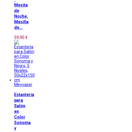
Mesita
de
Noche,
Mesilla
de...
59,90 €
Meyvaser
Estantería
para
Salón
en
Color
Sonoma
y