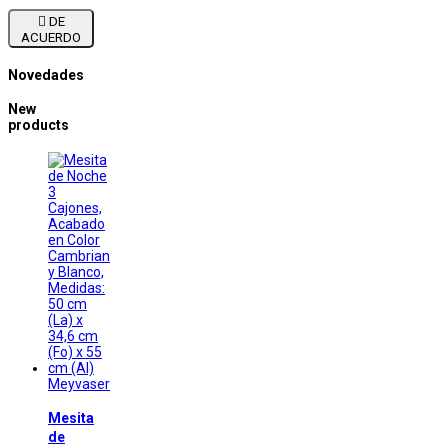

DE
ACUERDO
Novedades
New
products
Meyvaser
Mesita
de