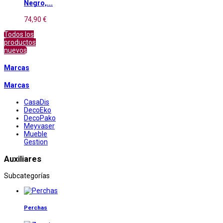
Negro,...
74,90 €
Todos los
productos
nuevos
Marcas
Marcas
CasaDis
DecoEko
DecoPako
Meyvaser
Mueble
Gestion
Auxiliares
Subcategorías
Perchas