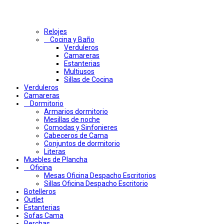
Relojes
Cocina y Baño
Verduleros
Camareras
Estanterias
Multiusos
Sillas de Cocina
Verduleros
Camareras
Dormitorio
Armarios dormitorio
Mesillas de noche
Comodas y Sinfonieres
Cabeceros de Cama
Conjuntos de dormitorio
Literas
Muebles de Plancha
Oficina
Mesas Oficina Despacho Escritorios
Sillas Oficina Despacho Escritorio
Botelleros
Outlet
Estanterias
Sofas Cama
Perchas