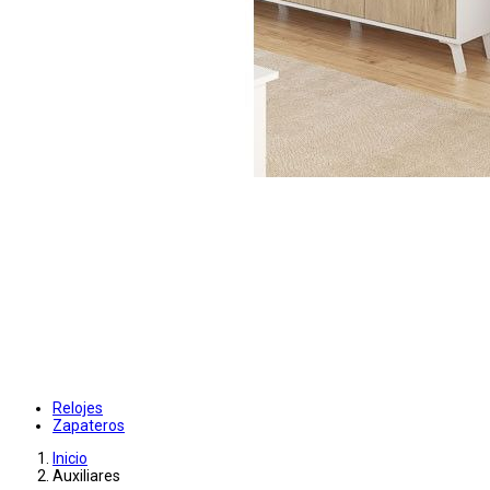
Relojes
Zapateros
Inicio
Auxiliares