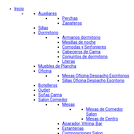
Inicio
Auxiliares
Perchas
Zapateros
Sillas
Dormitorio
Armarios dormitorio
Mesillas de noche
Comodas y Sinfonieres
Cabeceros de Cama
Conjuntos de dormitorio
Literas
Muebles de Plancha
Oficina
Mesas Oficina Despacho Escritorios
Sillas Oficina Despacho Escritorio
Botelleros
Outlet
Sofas Cama
Salon Comedor
Mesas
Mesas de Comedor
Salon
Mesas de Centro
Aparador, Vitrina, Bar
Estanterias
Composiciones Salon