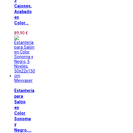
3
Cajones,
Acabado
en
Color...
89,90 €
Meyvaser
Estantería
para
Salón
en
Color
Sonoma
y
Negro,...