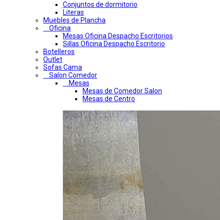
Conjuntos de dormitorio
Literas
Muebles de Plancha
Oficina
Mesas Oficina Despacho Escritorios
Sillas Oficina Despacho Escritorio
Botelleros
Outlet
Sofas Cama
Salon Comedor
Mesas
Mesas de Comedor Salon
Mesas de Centro