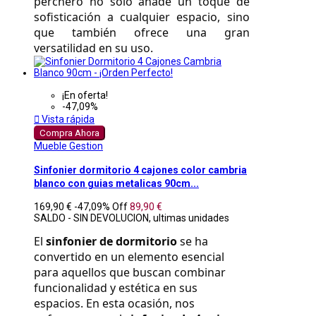
perchero no solo añade un toque de 
sofisticación a cualquier espacio, sino 
que también ofrece una gran 
versatilidad en su uso. 
¡En oferta!
-47,09%

Vista rápida
Compra Ahora
Mueble Gestion
Sinfonier dormitorio 4 cajones color cambria
blanco con guias metalicas 90cm...
169,90 €
-47,09%
Off
89,90 €
SALDO - SIN DEVOLUCION, ultimas unidades
El 
sinfonier de dormitorio
 se ha 
convertido en un elemento esencial 
para aquellos que buscan combinar 
funcionalidad y estética en sus 
espacios. En esta ocasión, nos 