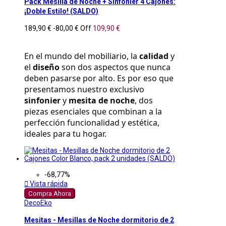
Pack Mesilla de Noche + Sinfonier 4 Cajones:
¡Doble Estilo! (SALDO)
189,90 €
-80,00 €
Off
109,90 €
En el mundo del mobiliario, la 
calidad
 y 
el 
diseño
 son dos aspectos que nunca 
deben pasarse por alto. Es por eso que 
presentamos nuestro exclusivo 
sinfonier
 y 
mesita de noche
, dos 
piezas esenciales que combinan a la 
perfección funcionalidad y estética, 
ideales para tu hogar.
-68,77%

Vista rápida
Compra Ahora
DecoEko
Mesitas - Mesillas de Noche dormitorio de 2