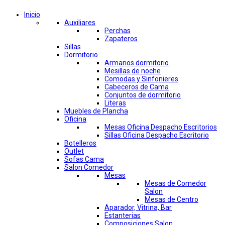
Inicio
Auxiliares
Perchas
Zapateros
Sillas
Dormitorio
Armarios dormitorio
Mesillas de noche
Comodas y Sinfonieres
Cabeceros de Cama
Conjuntos de dormitorio
Literas
Muebles de Plancha
Oficina
Mesas Oficina Despacho Escritorios
Sillas Oficina Despacho Escritorio
Botelleros
Outlet
Sofas Cama
Salon Comedor
Mesas
Mesas de Comedor
Salon
Mesas de Centro
Aparador, Vitrina, Bar
Estanterias
Composiciones Salon