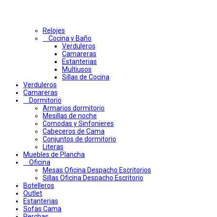
Relojes
Cocina y Baño
Verduleros
Camareras
Estanterias
Multiusos
Sillas de Cocina
Verduleros
Camareras
Dormitorio
Armarios dormitorio
Mesillas de noche
Comodas y Sinfonieres
Cabeceros de Cama
Conjuntos de dormitorio
Literas
Muebles de Plancha
Oficina
Mesas Oficina Despacho Escritorios
Sillas Oficina Despacho Escritorio
Botelleros
Outlet
Estanterias
Sofas Cama
Perchas