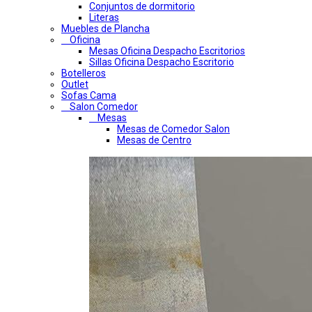
Conjuntos de dormitorio
Literas
Muebles de Plancha
Oficina
Mesas Oficina Despacho Escritorios
Sillas Oficina Despacho Escritorio
Botelleros
Outlet
Sofas Cama
Salon Comedor
Mesas
Mesas de Comedor Salon
Mesas de Centro