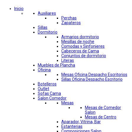
Inicio
Auxiliares
Perchas
Zapateros
Sillas
Dormitorio
Armarios dormitorio
Mesillas de noche
Comodas y Sinfonieres
Cabeceros de Cama
Conjuntos de dormitorio
Literas
Muebles de Plancha
Oficina
Mesas Oficina Despacho Escritorios
Sillas Oficina Despacho Escritorio
Botelleros
Outlet
Sofas Cama
Salon Comedor
Mesas
Mesas de Comedor
Salon
Mesas de Centro
Aparador, Vitrina, Bar
Estanterias
Composiciones Salon