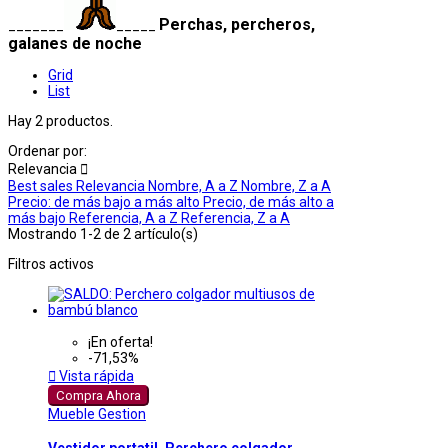
Perchas, percheros,
_______
_____
galanes de noche
Grid
List
Hay 2 productos.
Ordenar por:
Relevancia

Best sales
Relevancia
Nombre, A a Z
Nombre, Z a A
Precio: de más bajo a más alto
Precio, de más alto a
más bajo
Referencia, A a Z
Referencia, Z a A
Mostrando 1-2 de 2 artículo(s)
Filtros activos
¡En oferta!
-71,53%

Vista rápida
Compra Ahora
Mueble Gestion