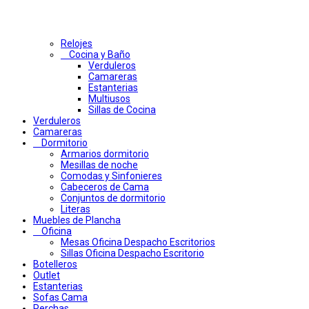
Relojes
Cocina y Baño
Verduleros
Camareras
Estanterias
Multiusos
Sillas de Cocina
Verduleros
Camareras
Dormitorio
Armarios dormitorio
Mesillas de noche
Comodas y Sinfonieres
Cabeceros de Cama
Conjuntos de dormitorio
Literas
Muebles de Plancha
Oficina
Mesas Oficina Despacho Escritorios
Sillas Oficina Despacho Escritorio
Botelleros
Outlet
Estanterias
Sofas Cama
Perchas