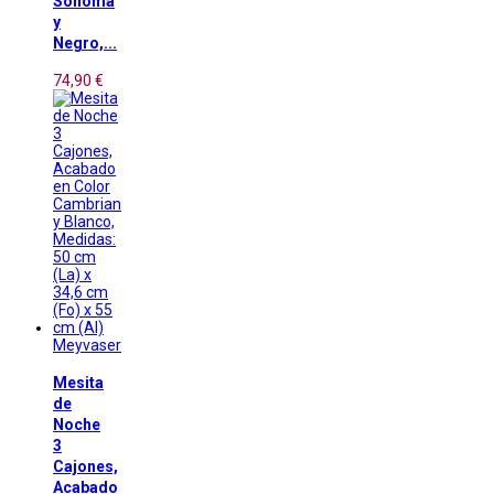
Sonoma
y
Negro,...
74,90 €
Meyvaser
Mesita
de
Noche
3
Cajones,
Acabado