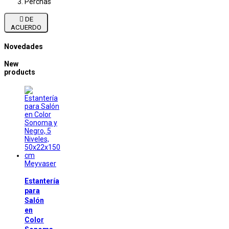
Perchas

DE
ACUERDO
Novedades
New
products
Meyvaser
Estantería
para
Salón
en
Color