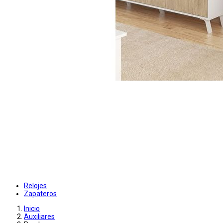
Relojes
Zapateros
Inicio
Auxiliares