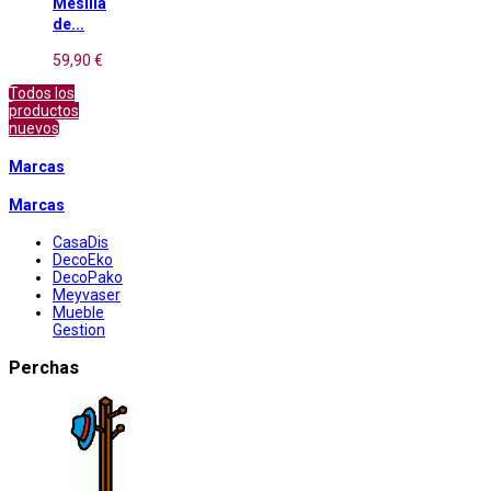
Mesilla
de...
59,90 €
Todos los
productos
nuevos
Marcas
Marcas
CasaDis
DecoEko
DecoPako
Meyvaser
Mueble
Gestion
Perchas