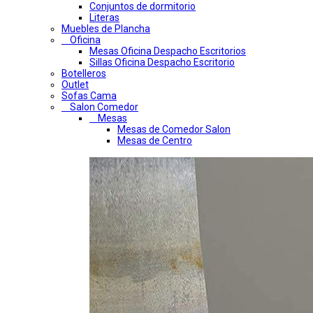
Conjuntos de dormitorio
Literas
Muebles de Plancha
Oficina
Mesas Oficina Despacho Escritorios
Sillas Oficina Despacho Escritorio
Botelleros
Outlet
Sofas Cama
Salon Comedor
Mesas
Mesas de Comedor Salon
Mesas de Centro