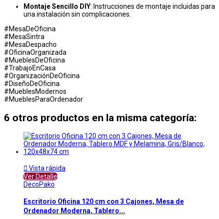
Montaje Sencillo DIY
: Instrucciones de montaje incluidas para
una instalación sin complicaciones.
#MesaDeOficina
#MesaSintra
#MesaDespacho
#OficinaOrganizada
#MueblesDeOficina
#TrabajoEnCasa
#OrganizaciónDeOficina
#DiseñoDeOficina
#MueblesModernos
#MueblesParaOrdenador
6 otros productos en la misma categoría:

Vista rápida
Ver Detalle
DecoPako
Escritorio Oficina 120 cm con 3 Cajones, Mesa de
Ordenador Moderna, Tablero...