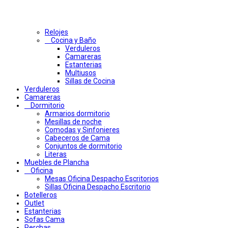
Relojes
Cocina y Baño
Verduleros
Camareras
Estanterias
Multiusos
Sillas de Cocina
Verduleros
Camareras
Dormitorio
Armarios dormitorio
Mesillas de noche
Comodas y Sinfonieres
Cabeceros de Cama
Conjuntos de dormitorio
Literas
Muebles de Plancha
Oficina
Mesas Oficina Despacho Escritorios
Sillas Oficina Despacho Escritorio
Botelleros
Outlet
Estanterias
Sofas Cama
Perchas