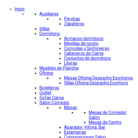
Inicio
Auxiliares
Perchas
Zapateros
Sillas
Dormitorio
Armarios dormitorio
Mesillas de noche
Comodas y Sinfonieres
Cabeceros de Cama
Conjuntos de dormitorio
Literas
Muebles de Plancha
Oficina
Mesas Oficina Despacho Escritorios
Sillas Oficina Despacho Escritorio
Botelleros
Outlet
Sofas Cama
Salon Comedor
Mesas
Mesas de Comedor
Salon
Mesas de Centro
Aparador, Vitrina, Bar
Estanterias
Composiciones Salon