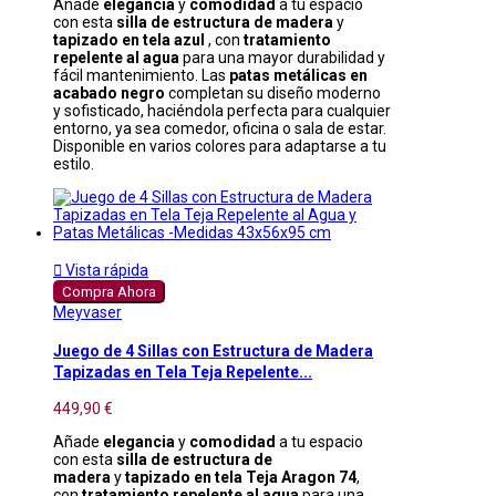
Añade
elegancia
y
comodidad
a tu espacio
con esta
silla de estructura de madera
y
tapizado en tela azul
, con
tratamiento
repelente al agua
para una mayor durabilidad y
fácil mantenimiento. Las
patas metálicas en
acabado negro
completan su diseño moderno
y sofisticado, haciéndola perfecta para cualquier
entorno, ya sea comedor, oficina o sala de estar.
Disponible en varios colores para adaptarse a tu
estilo.

Vista rápida
Compra Ahora
Meyvaser
Juego de 4 Sillas con Estructura de Madera
Tapizadas en Tela Teja Repelente...
449,90 €
Añade
elegancia
y
comodidad
a tu espacio
con esta
silla de estructura de
madera
y
tapizado en tela Teja Aragon 74
,
con
tratamiento repelente al agua
para una