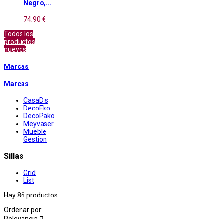
Negro,...
74,90 €
Todos los
productos
nuevos
Marcas
Marcas
CasaDis
DecoEko
DecoPako
Meyvaser
Mueble
Gestion
Sillas
Grid
List
Hay 86 productos.
Ordenar por:
Relevancia
