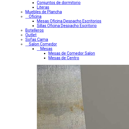
Conjuntos de dormitorio
Literas
Muebles de Plancha
Oficina
Mesas Oficina Despacho Escritorios
Sillas Oficina Despacho Escritorio
Botelleros
Outlet
Sofas Cama
Salon Comedor
Mesas
Mesas de Comedor Salon
Mesas de Centro