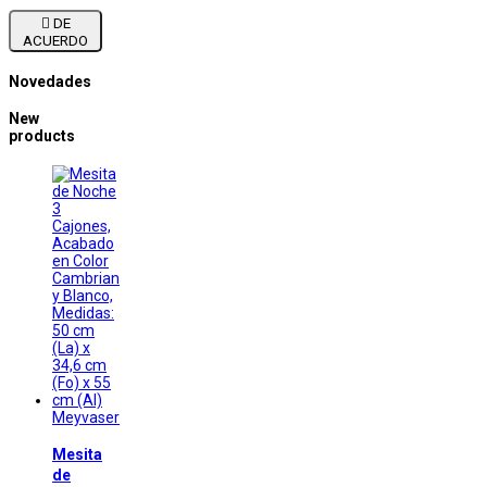

DE
ACUERDO
Novedades
New
products
Meyvaser
Mesita
de