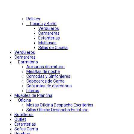
Relojes
Cocina y Baño
Verduleros
Camareras
Estanterias
Multiusos
Sillas de Cocina
Verduleros
Camareras
Dormitorio
Armarios dormitorio
Mesillas de noche
Comodas y Sinfonieres
Cabeceros de Cama
Conjuntos de dormitorio
Literas
Muebles de Plancha
Oficina
Mesas Oficina Despacho Escritorios
Sillas Oficina Despacho Escritorio
Botelleros
Outlet
Estanterias
Sofas Cama
Perchas