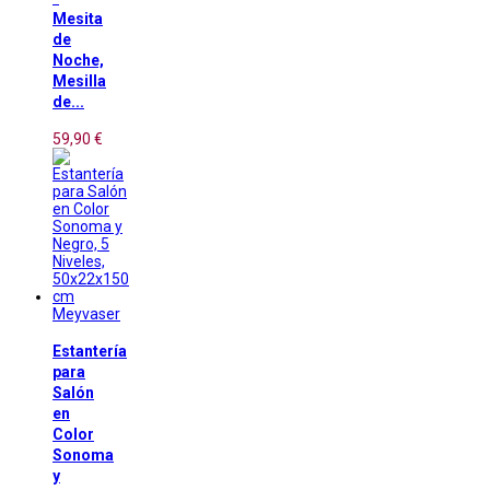
Mesita
de
Noche,
Mesilla
de...
59,90 €
Meyvaser
Estantería
para
Salón
en
Color
Sonoma
y