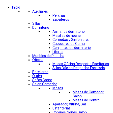
Inicio
Auxiliares
Perchas
Zapateros
Sillas
Dormitorio
Armarios dormitorio
Mesillas de noche
Comodas y Sinfonieres
Cabeceros de Cama
Conjuntos de dormitorio
Literas
Muebles de Plancha
Oficina
Mesas Oficina Despacho Escritorios
Sillas Oficina Despacho Escritorio
Botelleros
Outlet
Sofas Cama
Salon Comedor
Mesas
Mesas de Comedor
Salon
Mesas de Centro
Aparador, Vitrina, Bar
Estanterias
Composiciones Salon