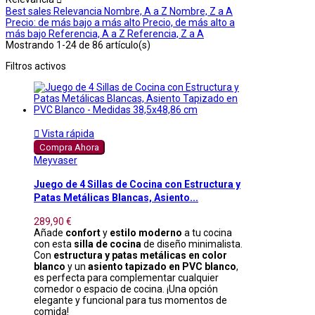
Best sales
Relevancia
Nombre, A a Z
Nombre, Z a A
Precio: de más bajo a más alto
Precio, de más alto a
más bajo
Referencia, A a Z
Referencia, Z a A
Mostrando 1-24 de 86 artículo(s)
Filtros activos

Vista rápida
Compra Ahora
Meyvaser
Juego de 4 Sillas de Cocina con Estructura y
Patas Metálicas Blancas, Asiento...
289,90 €
Añade
confort
y
estilo moderno
a tu cocina
con esta
silla de cocina
de diseño minimalista.
Con
estructura y patas metálicas en color
blanco
y un
asiento tapizado en PVC blanco
,
es perfecta para complementar cualquier
comedor o espacio de cocina. ¡Una opción
elegante y funcional para tus momentos de
comida!