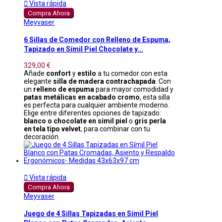

Vista rápida
Compra Ahora
Meyvaser
6 Sillas de Comedor con Relleno de Espuma,
Tapizado en Símil Piel Chocolate y...
329,00 €
Añade
confort
y
estilo
a tu comedor con esta
elegante
silla de madera contrachapada
. Con
un
relleno de espuma
para mayor comodidad y
patas metálicas en acabado cromo
, esta silla
es perfecta para cualquier ambiente moderno.
Elige entre diferentes opciones de tapizado:
blanco o chocolate en símil piel
o
gris perla
en tela tipo velvet
, para combinar con tu
decoración.

Vista rápida
Compra Ahora
Meyvaser
Juego de 4 Sillas Tapizadas en Símil Piel