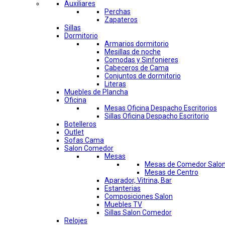
Auxiliares
Perchas
Zapateros
Sillas
Dormitorio
Armarios dormitorio
Mesillas de noche
Comodas y Sinfonieres
Cabeceros de Cama
Conjuntos de dormitorio
Literas
Muebles de Plancha
Oficina
Mesas Oficina Despacho Escritorios
Sillas Oficina Despacho Escritorio
Botelleros
Outlet
Sofas Cama
Salon Comedor
Mesas
Mesas de Comedor Salo
Mesas de Centro
Aparador, Vitrina, Bar
Estanterias
Composiciones Salon
Muebles TV
Sillas Salon Comedor
Relojes