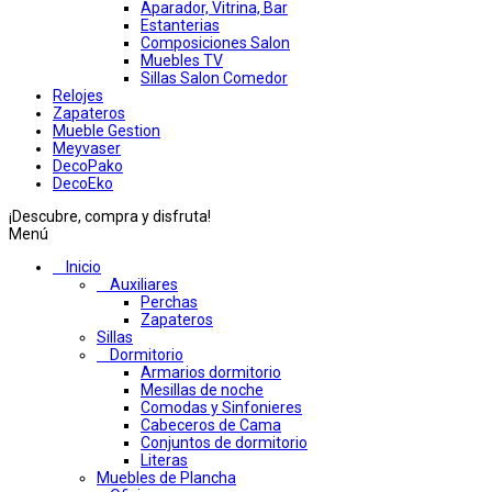
Aparador, Vitrina, Bar
Estanterias
Composiciones Salon
Muebles TV
Sillas Salon Comedor
Relojes
Zapateros
Mueble Gestion
Meyvaser
DecoPako
DecoEko
¡Descubre, compra y disfruta!
Menú
Inicio
Auxiliares
Perchas
Zapateros
Sillas
Dormitorio
Armarios dormitorio
Mesillas de noche
Comodas y Sinfonieres
Cabeceros de Cama
Conjuntos de dormitorio
Literas
Muebles de Plancha