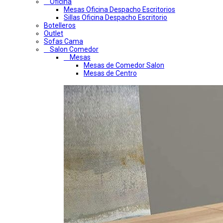
Oficina
Mesas Oficina Despacho Escritorios
Sillas Oficina Despacho Escritorio
Botelleros
Outlet
Sofas Cama
Salon Comedor
Mesas
Mesas de Comedor Salon
Mesas de Centro