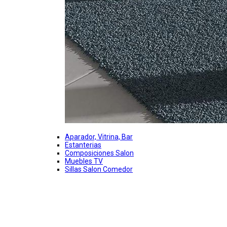
Aparador, Vitrina, Bar
Estanterias
Composiciones Salon
Muebles TV
Sillas Salon Comedor