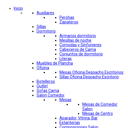
Inicio
Auxiliares
Perchas
Zapateros
Sillas
Dormitorio
Armarios dormitorio
Mesillas de noche
Comodas y Sinfonieres
Cabeceros de Cama
Conjuntos de dormitorio
Literas
Muebles de Plancha
Oficina
Mesas Oficina Despacho Escritorios
Sillas Oficina Despacho Escritorio
Botelleros
Outlet
Sofas Cama
Salon Comedor
Mesas
Mesas de Comedor
Salon
Mesas de Centro
Aparador, Vitrina, Bar
Estanterias
Composiciones Salon