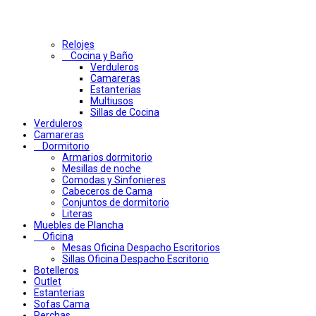
Relojes
Cocina y Baño
Verduleros
Camareras
Estanterias
Multiusos
Sillas de Cocina
Verduleros
Camareras
Dormitorio
Armarios dormitorio
Mesillas de noche
Comodas y Sinfonieres
Cabeceros de Cama
Conjuntos de dormitorio
Literas
Muebles de Plancha
Oficina
Mesas Oficina Despacho Escritorios
Sillas Oficina Despacho Escritorio
Botelleros
Outlet
Estanterias
Sofas Cama
Perchas