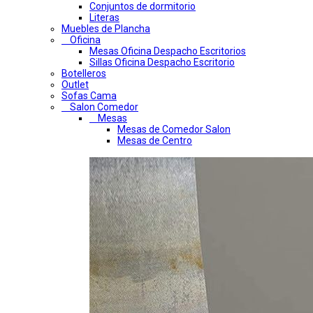
Conjuntos de dormitorio
Literas
Muebles de Plancha
Oficina
Mesas Oficina Despacho Escritorios
Sillas Oficina Despacho Escritorio
Botelleros
Outlet
Sofas Cama
Salon Comedor
Mesas
Mesas de Comedor Salon
Mesas de Centro