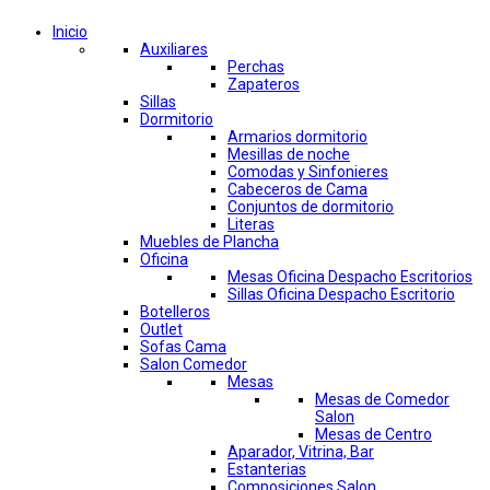
Inicio
Auxiliares
Perchas
Zapateros
Sillas
Dormitorio
Armarios dormitorio
Mesillas de noche
Comodas y Sinfonieres
Cabeceros de Cama
Conjuntos de dormitorio
Literas
Muebles de Plancha
Oficina
Mesas Oficina Despacho Escritorios
Sillas Oficina Despacho Escritorio
Botelleros
Outlet
Sofas Cama
Salon Comedor
Mesas
Mesas de Comedor
Salon
Mesas de Centro
Aparador, Vitrina, Bar
Estanterias
Composiciones Salon