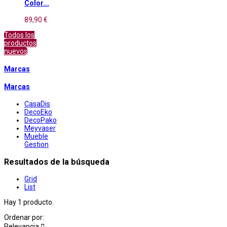
Color...
89,90 €
Todos los
productos
nuevos
Marcas
Marcas
CasaDis
DecoEko
DecoPako
Meyvaser
Mueble
Gestion
Resultados de la búsqueda
Grid
List
Hay 1 producto.
Ordenar por:
Relevancia
