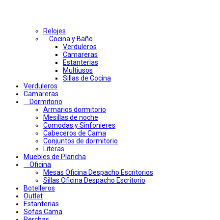
Relojes
Cocina y Baño
Verduleros
Camareras
Estanterias
Multiusos
Sillas de Cocina
Verduleros
Camareras
Dormitorio
Armarios dormitorio
Mesillas de noche
Comodas y Sinfonieres
Cabeceros de Cama
Conjuntos de dormitorio
Literas
Muebles de Plancha
Oficina
Mesas Oficina Despacho Escritorios
Sillas Oficina Despacho Escritorio
Botelleros
Outlet
Estanterias
Sofas Cama
Perchas