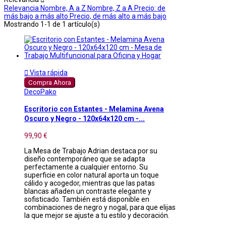
Relevancia
Nombre, A a Z
Nombre, Z a A
Precio: de
más bajo a más alto
Precio, de más alto a más bajo
Mostrando 1-1 de 1 artículo(s)

Vista rápida
Compra Ahora
DecoPako
Escritorio con Estantes - Melamina Avena
Oscuro y Negro - 120x64x120 cm -...
99,90 €
La Mesa de Trabajo Adrian destaca por su
diseño contemporáneo que se adapta
perfectamente a cualquier entorno. Su
superficie en color natural aporta un toque
cálido y acogedor, mientras que las patas
blancas añaden un contraste elegante y
sofisticado. También está disponible en
combinaciones de negro y nogal, para que elijas
la que mejor se ajuste a tu estilo y decoración.