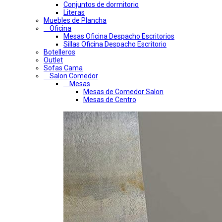
Conjuntos de dormitorio
Literas
Muebles de Plancha
Oficina
Mesas Oficina Despacho Escritorios
Sillas Oficina Despacho Escritorio
Botelleros
Outlet
Sofas Cama
Salon Comedor
Mesas
Mesas de Comedor Salon
Mesas de Centro