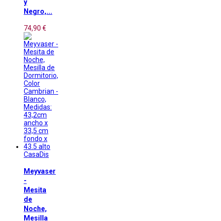
y
Negro,...
74,90 €
CasaDis
Meyvaser
-
Mesita
de
Noche,
Mesilla