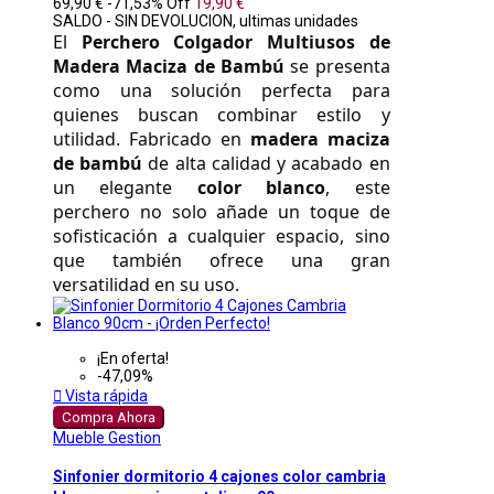
69,90 €
-71,53%
Off
19,90 €
SALDO - SIN DEVOLUCION, ultimas unidades
El 
Perchero Colgador Multiusos de 
Madera Maciza de Bambú
 se presenta 
como una solución perfecta para 
quienes buscan combinar estilo y 
utilidad. Fabricado en 
madera maciza 
de bambú
 de alta calidad y acabado en 
un elegante 
color blanco
, este 
perchero no solo añade un toque de 
sofisticación a cualquier espacio, sino 
que también ofrece una gran 
versatilidad en su uso. 
¡En oferta!
-47,09%

Vista rápida
Compra Ahora
Mueble Gestion
Sinfonier dormitorio 4 cajones color cambria