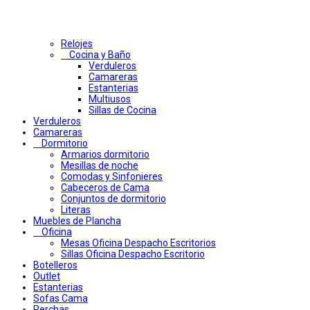
Relojes
Cocina y Baño
Verduleros
Camareras
Estanterias
Multiusos
Sillas de Cocina
Verduleros
Camareras
Dormitorio
Armarios dormitorio
Mesillas de noche
Comodas y Sinfonieres
Cabeceros de Cama
Conjuntos de dormitorio
Literas
Muebles de Plancha
Oficina
Mesas Oficina Despacho Escritorios
Sillas Oficina Despacho Escritorio
Botelleros
Outlet
Estanterias
Sofas Cama
Perchas