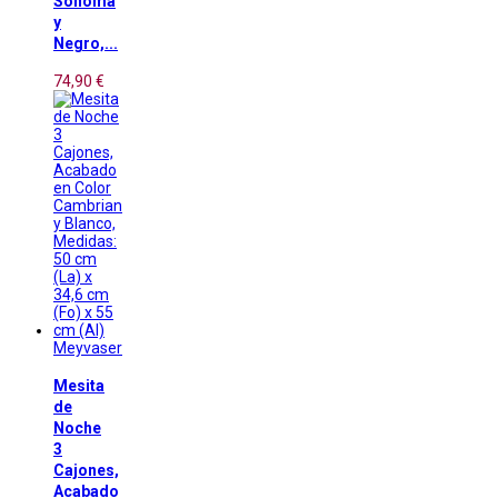
Sonoma
y
Negro,...
74,90 €
Meyvaser
Mesita
de
Noche
3
Cajones,
Acabado