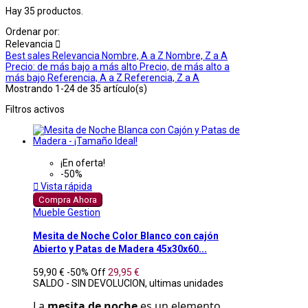
Hay 35 productos.
Ordenar por:
Relevancia

Best sales
Relevancia
Nombre, A a Z
Nombre, Z a A
Precio: de más bajo a más alto
Precio, de más alto a
más bajo
Referencia, A a Z
Referencia, Z a A
Mostrando 1-24 de 35 artículo(s)
Filtros activos
¡En oferta!
-50%

Vista rápida
Compra Ahora
Mueble Gestion
Mesita de Noche Color Blanco con cajón
Abierto y Patas de Madera 45x30x60...
59,90 €
-50%
Off
29,95 €
SALDO - SIN DEVOLUCION, ultimas unidades
La 
mesita de noche
 es un elemento 