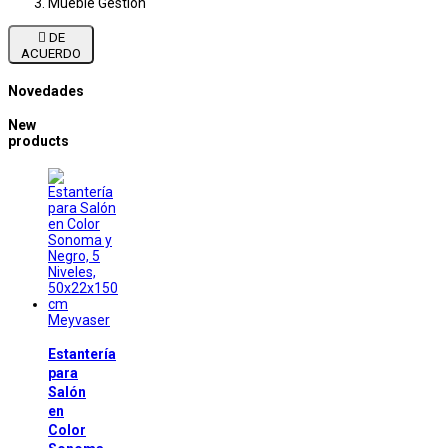
Mueble Gestion

DE
ACUERDO
Novedades
New
products
Meyvaser
Estantería
para
Salón
en
Color