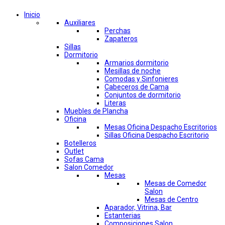
Inicio
Auxiliares
Perchas
Zapateros
Sillas
Dormitorio
Armarios dormitorio
Mesillas de noche
Comodas y Sinfonieres
Cabeceros de Cama
Conjuntos de dormitorio
Literas
Muebles de Plancha
Oficina
Mesas Oficina Despacho Escritorios
Sillas Oficina Despacho Escritorio
Botelleros
Outlet
Sofas Cama
Salon Comedor
Mesas
Mesas de Comedor
Salon
Mesas de Centro
Aparador, Vitrina, Bar
Estanterias
Composiciones Salon