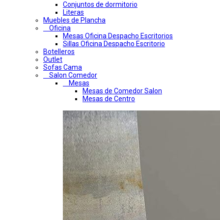
Conjuntos de dormitorio
Literas
Muebles de Plancha
Oficina
Mesas Oficina Despacho Escritorios
Sillas Oficina Despacho Escritorio
Botelleros
Outlet
Sofas Cama
Salon Comedor
Mesas
Mesas de Comedor Salon
Mesas de Centro