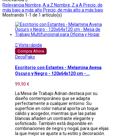
Relevancia
Nombre, A a Z
Nombre, Z a A
Precio: de
más bajo a más alto
Precio, de más alto a más bajo
Mostrando 1-1 de 1 artículo(s)

Vista rápida
Compra Ahora
DecoPako
Escritorio con Estantes - Melamina Avena
Oscuro y Negro - 120x64x120 cm -...
99,90 €
La Mesa de Trabajo Adrian destaca por su
diseño contemporáneo que se adapta
perfectamente a cualquier entorno. Su
superficie en color natural aporta un toque
cálido y acogedor, mientras que las patas
blancas añaden un contraste elegante y
sofisticado. También está disponible en
combinaciones de negro y nogal, para que elijas
la que mejor se ajuste a tu estilo y decoración.