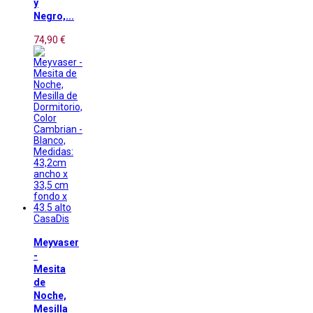
y
Negro,...
74,90 €
CasaDis
Meyvaser
-
Mesita
de
Noche,
Mesilla