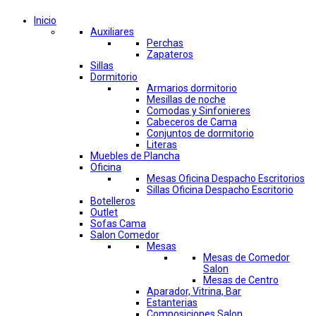
Inicio
Auxiliares
Perchas
Zapateros
Sillas
Dormitorio
Armarios dormitorio
Mesillas de noche
Comodas y Sinfonieres
Cabeceros de Cama
Conjuntos de dormitorio
Literas
Muebles de Plancha
Oficina
Mesas Oficina Despacho Escritorios
Sillas Oficina Despacho Escritorio
Botelleros
Outlet
Sofas Cama
Salon Comedor
Mesas
Mesas de Comedor
Salon
Mesas de Centro
Aparador, Vitrina, Bar
Estanterias
Composiciones Salon