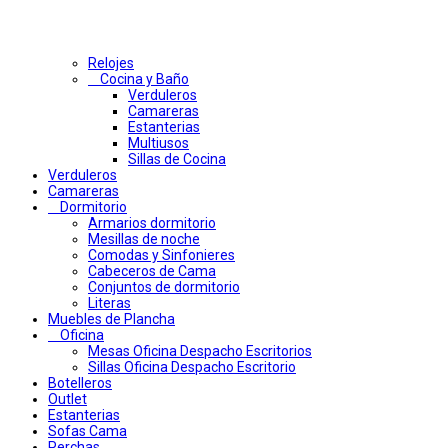
Relojes
Cocina y Baño
Verduleros
Camareras
Estanterias
Multiusos
Sillas de Cocina
Verduleros
Camareras
Dormitorio
Armarios dormitorio
Mesillas de noche
Comodas y Sinfonieres
Cabeceros de Cama
Conjuntos de dormitorio
Literas
Muebles de Plancha
Oficina
Mesas Oficina Despacho Escritorios
Sillas Oficina Despacho Escritorio
Botelleros
Outlet
Estanterias
Sofas Cama
Perchas