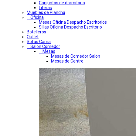
Conjuntos de dormitorio
Literas
Muebles de Plancha
Oficina
Mesas Oficina Despacho Escritorios
Sillas Oficina Despacho Escritorio
Botelleros
Outlet
Sofas Cama
Salon Comedor
Mesas
Mesas de Comedor Salon
Mesas de Centro