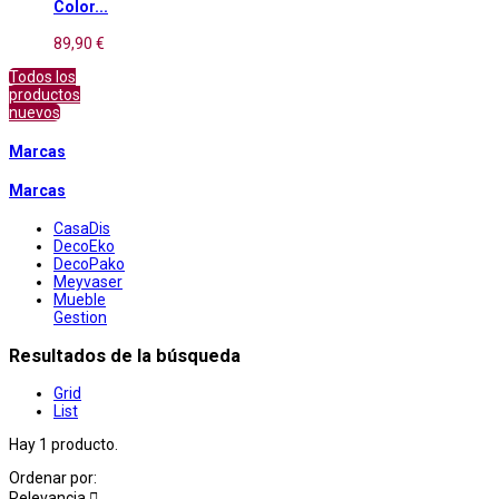
Color...
89,90 €
Todos los
productos
nuevos
Marcas
Marcas
CasaDis
DecoEko
DecoPako
Meyvaser
Mueble
Gestion
Resultados de la búsqueda
Grid
List
Hay 1 producto.
Ordenar por:
Relevancia
