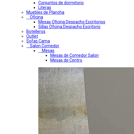
Conjuntos de dormitorio
Literas
Muebles de Plancha
Oficina
Mesas Oficina Despacho Escritorios
Sillas Oficina Despacho Escritorio
Botelleros
Outlet
Sofas Cama
Salon Comedor
Mesas
Mesas de Comedor Salon
Mesas de Centro