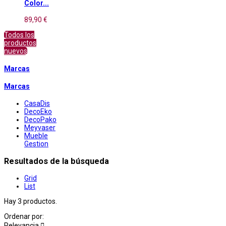
Color...
89,90 €
Todos los
productos
nuevos
Marcas
Marcas
CasaDis
DecoEko
DecoPako
Meyvaser
Mueble
Gestion
Resultados de la búsqueda
Grid
List
Hay 3 productos.
Ordenar por:
Relevancia
