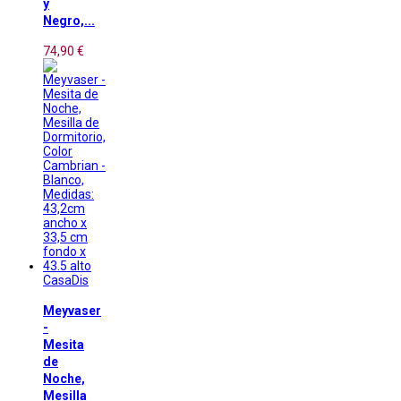
y
Negro,...
74,90 €
CasaDis
Meyvaser
-
Mesita
de
Noche,
Mesilla