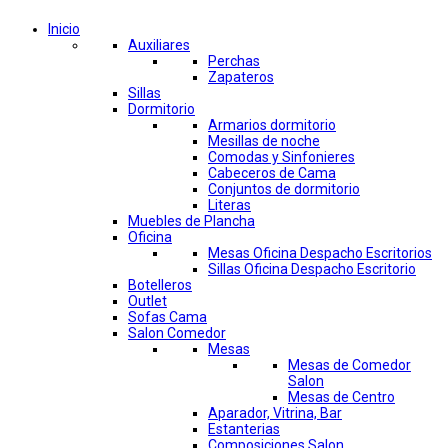
Inicio
Auxiliares
Perchas
Zapateros
Sillas
Dormitorio
Armarios dormitorio
Mesillas de noche
Comodas y Sinfonieres
Cabeceros de Cama
Conjuntos de dormitorio
Literas
Muebles de Plancha
Oficina
Mesas Oficina Despacho Escritorios
Sillas Oficina Despacho Escritorio
Botelleros
Outlet
Sofas Cama
Salon Comedor
Mesas
Mesas de Comedor
Salon
Mesas de Centro
Aparador, Vitrina, Bar
Estanterias
Composiciones Salon