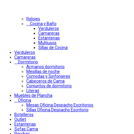
Relojes
Cocina y Baño
Verduleros
Camareras
Estanterias
Multiusos
Sillas de Cocina
Verduleros
Camareras
Dormitorio
Armarios dormitorio
Mesillas de noche
Comodas y Sinfonieres
Cabeceros de Cama
Conjuntos de dormitorio
Literas
Muebles de Plancha
Oficina
Mesas Oficina Despacho Escritorios
Sillas Oficina Despacho Escritorio
Botelleros
Outlet
Estanterias
Sofas Cama
Perchas