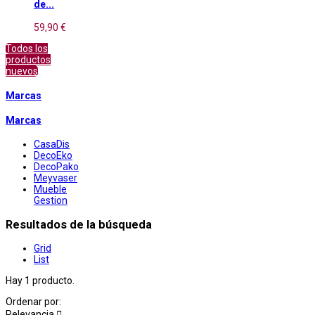
de...
59,90 €
Todos los
productos
nuevos
Marcas
Marcas
CasaDis
DecoEko
DecoPako
Meyvaser
Mueble
Gestion
Resultados de la búsqueda
Grid
List
Hay 1 producto.
Ordenar por:
Relevancia
