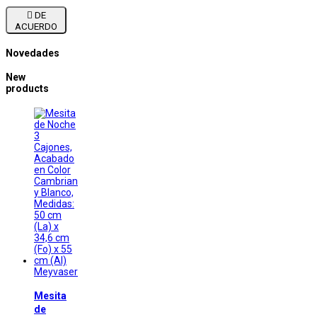

DE
ACUERDO
Novedades
New
products
Meyvaser
Mesita
de