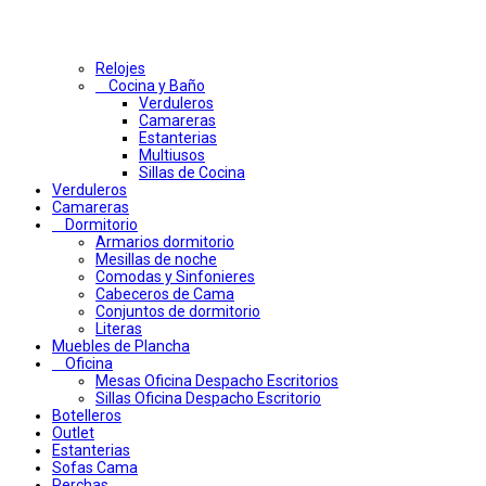
Relojes
Cocina y Baño
Verduleros
Camareras
Estanterias
Multiusos
Sillas de Cocina
Verduleros
Camareras
Dormitorio
Armarios dormitorio
Mesillas de noche
Comodas y Sinfonieres
Cabeceros de Cama
Conjuntos de dormitorio
Literas
Muebles de Plancha
Oficina
Mesas Oficina Despacho Escritorios
Sillas Oficina Despacho Escritorio
Botelleros
Outlet
Estanterias
Sofas Cama
Perchas