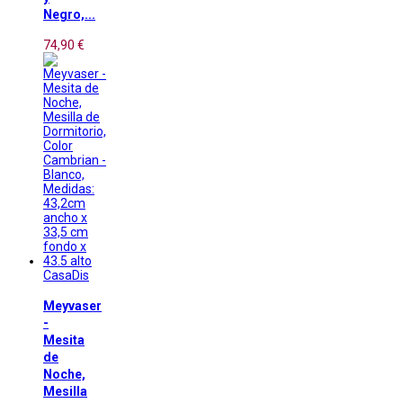
Negro,...
74,90 €
CasaDis
Meyvaser
-
Mesita
de
Noche,
Mesilla