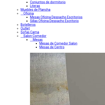
Conjuntos de dormitorio
Literas
Muebles de Plancha
Oficina
Mesas Oficina Despacho Escritorios
Sillas Oficina Despacho Escritorio
Botelleros
Outlet
Sofas Cama
Salon Comedor
Mesas
Mesas de Comedor Salon
Mesas de Centro