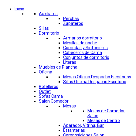
Inicio
Auxiliares
Perchas
Zapateros
Sillas
Dormitorio
Armarios dormitorio
Mesillas de noche
Comodas y Sinfonieres
Cabeceros de Cama
Conjuntos de dormitorio
Literas
Muebles de Plancha
Oficina
Mesas Oficina Despacho Escritorios
Sillas Oficina Despacho Escritorio
Botelleros
Outlet
Sofas Cama
Salon Comedor
Mesas
Mesas de Comedor
Salon
Mesas de Centro
Aparador, Vitrina, Bar
Estanterias
Composiciones Salon