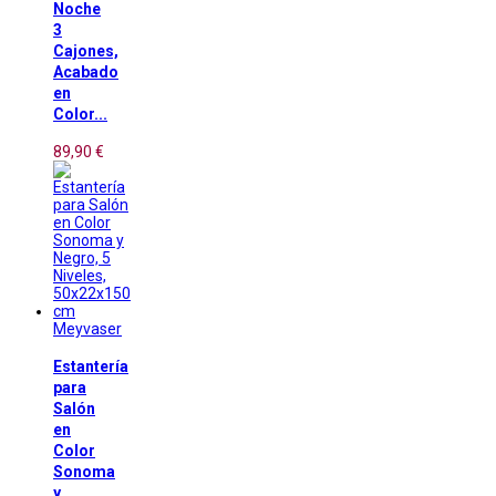
Noche
3
Cajones,
Acabado
en
Color...
89,90 €
Meyvaser
Estantería
para
Salón
en
Color
Sonoma
y