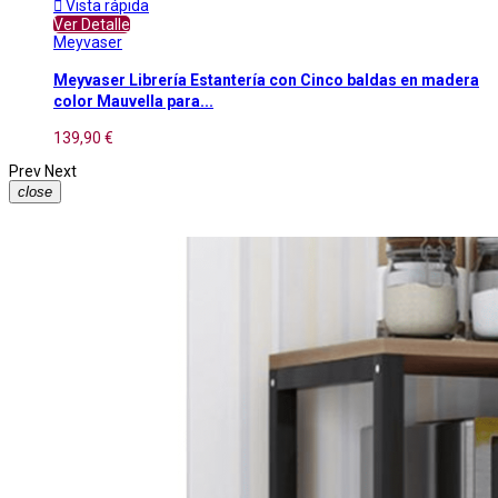

Vista rápida
Ver Detalle
Meyvaser
Meyvaser Librería Estantería con Cinco baldas en madera
color Mauvella para...
139,90 €
Prev
Next
close