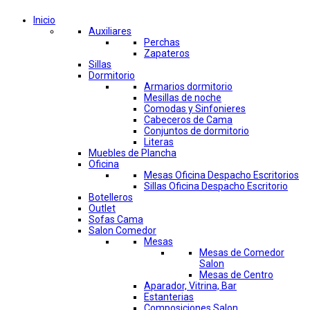
Inicio
Auxiliares
Perchas
Zapateros
Sillas
Dormitorio
Armarios dormitorio
Mesillas de noche
Comodas y Sinfonieres
Cabeceros de Cama
Conjuntos de dormitorio
Literas
Muebles de Plancha
Oficina
Mesas Oficina Despacho Escritorios
Sillas Oficina Despacho Escritorio
Botelleros
Outlet
Sofas Cama
Salon Comedor
Mesas
Mesas de Comedor
Salon
Mesas de Centro
Aparador, Vitrina, Bar
Estanterias
Composiciones Salon