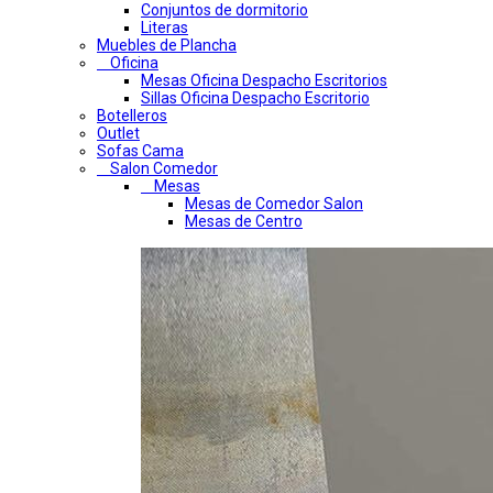
Conjuntos de dormitorio
Literas
Muebles de Plancha
Oficina
Mesas Oficina Despacho Escritorios
Sillas Oficina Despacho Escritorio
Botelleros
Outlet
Sofas Cama
Salon Comedor
Mesas
Mesas de Comedor Salon
Mesas de Centro