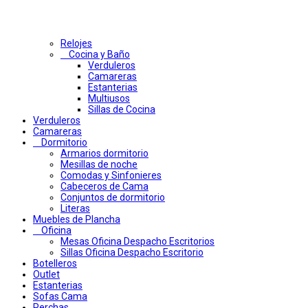
Relojes
Cocina y Baño
Verduleros
Camareras
Estanterias
Multiusos
Sillas de Cocina
Verduleros
Camareras
Dormitorio
Armarios dormitorio
Mesillas de noche
Comodas y Sinfonieres
Cabeceros de Cama
Conjuntos de dormitorio
Literas
Muebles de Plancha
Oficina
Mesas Oficina Despacho Escritorios
Sillas Oficina Despacho Escritorio
Botelleros
Outlet
Estanterias
Sofas Cama
Perchas