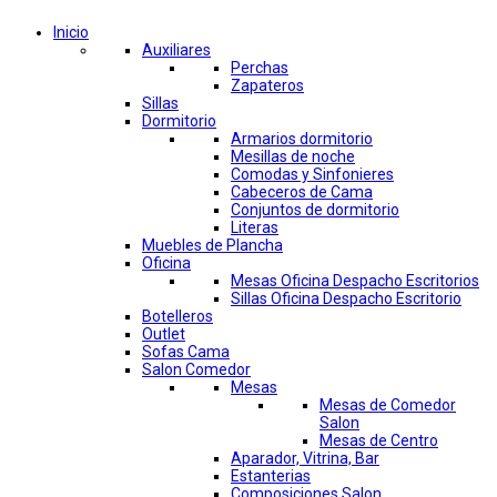
Inicio
Auxiliares
Perchas
Zapateros
Sillas
Dormitorio
Armarios dormitorio
Mesillas de noche
Comodas y Sinfonieres
Cabeceros de Cama
Conjuntos de dormitorio
Literas
Muebles de Plancha
Oficina
Mesas Oficina Despacho Escritorios
Sillas Oficina Despacho Escritorio
Botelleros
Outlet
Sofas Cama
Salon Comedor
Mesas
Mesas de Comedor
Salon
Mesas de Centro
Aparador, Vitrina, Bar
Estanterias
Composiciones Salon