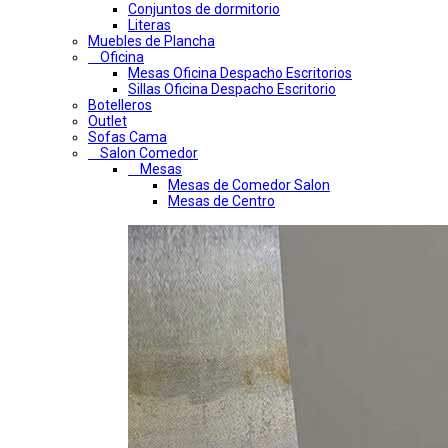
Conjuntos de dormitorio
Literas
Muebles de Plancha
Oficina
Mesas Oficina Despacho Escritorios
Sillas Oficina Despacho Escritorio
Botelleros
Outlet
Sofas Cama
Salon Comedor
Mesas
Mesas de Comedor Salon
Mesas de Centro