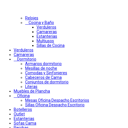
Relojes
Cocina y Baño
Verduleros
Camareras
Estanterias
Multiusos
Sillas de Cocina
Verduleros
Camareras
Dormitorio
Armarios dormitorio
Mesillas de noche
Comodas y Sinfonieres
Cabeceros de Cama
Conjuntos de dormitorio
Literas
Muebles de Plancha
Oficina
Mesas Oficina Despacho Escritorios
Sillas Oficina Despacho Escritorio
Botelleros
Outlet
Estanterias
Sofas Cama
Perchas