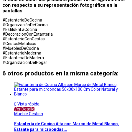
con respecto a su representación fotográfica en la
pantallas
#EstanteriaDeCocina
#OrganizaciónDeCocina
#EstiloEnLaCocina
#DecoraciónConEstanteria
#EstanteriaConCestas
#CestasMetálicas
#MueblesDeCocina
#EstanteriaModerna
#EstanteriaDeMadera
#OrganizaciónDelHogar
6 otros productos en la misma categoría:

Vista rápida
Ver Detalle
Mueble Gestion
Estantería de Cocina Alta con Marco de Metal Blanco,
Estante para microondas...