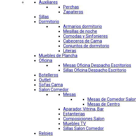
Auxiliares
Perchas
Zapateros
Sillas
Dormitorio
Armarios dormitorio
Mesillas de noche
Comodas y Sinfonieres
Cabeceros de Cama
Conjuntos de dormitorio
Literas
Muebles de Plancha
Oficina
Mesas Oficina Despacho Escritorios
Sillas Oficina Despacho Escritorio
Botelleros
Outlet
Sofas Cama
Salon Comedor
Mesas
Mesas de Comedor Salo
Mesas de Centro
Aparador, Vitrina, Bar
Estanterias
Composiciones Salon
Muebles TV
Sillas Salon Comedor
Relojes