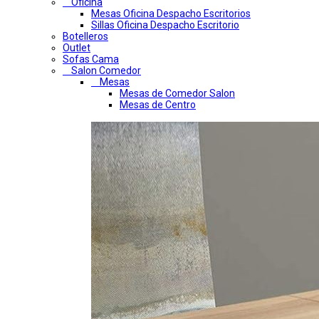
Oficina
Mesas Oficina Despacho Escritorios
Sillas Oficina Despacho Escritorio
Botelleros
Outlet
Sofas Cama
Salon Comedor
Mesas
Mesas de Comedor Salon
Mesas de Centro