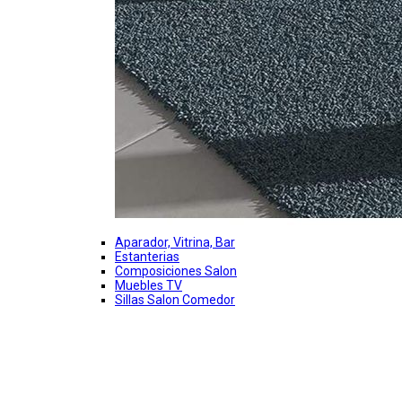
Aparador, Vitrina, Bar
Estanterias
Composiciones Salon
Muebles TV
Sillas Salon Comedor