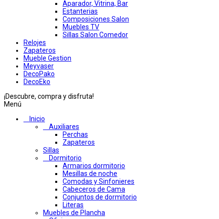
Aparador, Vitrina, Bar
Estanterias
Composiciones Salon
Muebles TV
Sillas Salon Comedor
Relojes
Zapateros
Mueble Gestion
Meyvaser
DecoPako
DecoEko
¡Descubre, compra y disfruta!
Menú
Inicio
Auxiliares
Perchas
Zapateros
Sillas
Dormitorio
Armarios dormitorio
Mesillas de noche
Comodas y Sinfonieres
Cabeceros de Cama
Conjuntos de dormitorio
Literas
Muebles de Plancha