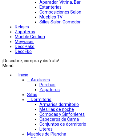
Aparador, Vitrina, Bar
Estanterias
Composiciones Salon
Muebles TV
Sillas Salon Comedor
Relojes
Zapateros
Mueble Gestion
Meyvaser
DecoPako
DecoEko
¡Descubre, compra y disfruta!
Menú
Inicio
Auxiliares
Perchas
Zapateros
Sillas
Dormitorio
Armarios dormitorio
Mesillas de noche
Comodas y Sinfonieres
Cabeceros de Cama
Conjuntos de dormitorio
Literas
Muebles de Plancha