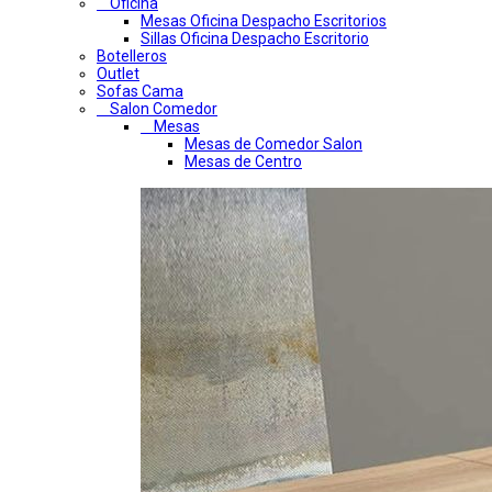
Oficina
Mesas Oficina Despacho Escritorios
Sillas Oficina Despacho Escritorio
Botelleros
Outlet
Sofas Cama
Salon Comedor
Mesas
Mesas de Comedor Salon
Mesas de Centro