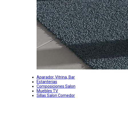
Aparador, Vitrina, Bar
Estanterias
Composiciones Salon
Muebles TV
Sillas Salon Comedor