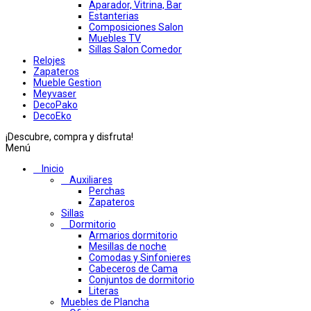
Aparador, Vitrina, Bar
Estanterias
Composiciones Salon
Muebles TV
Sillas Salon Comedor
Relojes
Zapateros
Mueble Gestion
Meyvaser
DecoPako
DecoEko
¡Descubre, compra y disfruta!
Menú
Inicio
Auxiliares
Perchas
Zapateros
Sillas
Dormitorio
Armarios dormitorio
Mesillas de noche
Comodas y Sinfonieres
Cabeceros de Cama
Conjuntos de dormitorio
Literas
Muebles de Plancha