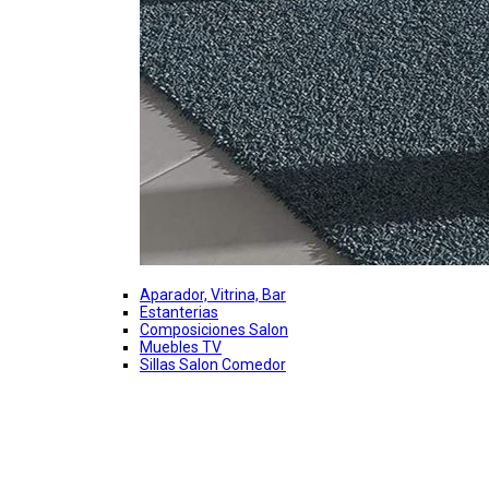
Aparador, Vitrina, Bar
Estanterias
Composiciones Salon
Muebles TV
Sillas Salon Comedor