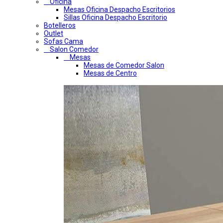
Oficina
Mesas Oficina Despacho Escritorios
Sillas Oficina Despacho Escritorio
Botelleros
Outlet
Sofas Cama
Salon Comedor
Mesas
Mesas de Comedor Salon
Mesas de Centro