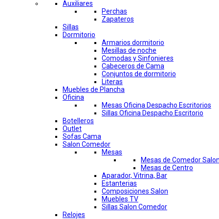
Auxiliares
Perchas
Zapateros
Sillas
Dormitorio
Armarios dormitorio
Mesillas de noche
Comodas y Sinfonieres
Cabeceros de Cama
Conjuntos de dormitorio
Literas
Muebles de Plancha
Oficina
Mesas Oficina Despacho Escritorios
Sillas Oficina Despacho Escritorio
Botelleros
Outlet
Sofas Cama
Salon Comedor
Mesas
Mesas de Comedor Salo
Mesas de Centro
Aparador, Vitrina, Bar
Estanterias
Composiciones Salon
Muebles TV
Sillas Salon Comedor
Relojes