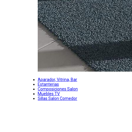
Aparador, Vitrina, Bar
Estanterias
Composiciones Salon
Muebles TV
Sillas Salon Comedor