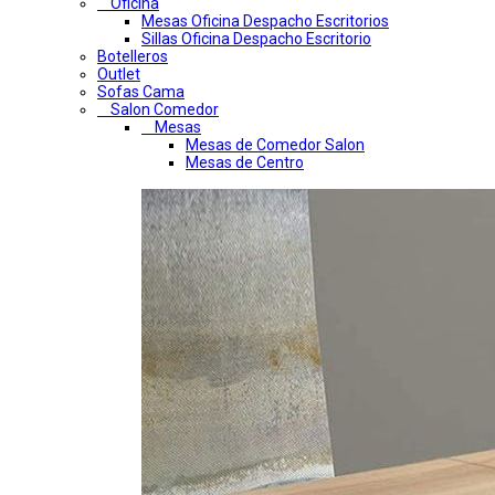
Oficina
Mesas Oficina Despacho Escritorios
Sillas Oficina Despacho Escritorio
Botelleros
Outlet
Sofas Cama
Salon Comedor
Mesas
Mesas de Comedor Salon
Mesas de Centro