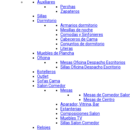
Auxiliares
Perchas
Zapateros
Sillas
Dormitorio
Armarios dormitorio
Mesillas de noche
Comodas y Sinfonieres
Cabeceros de Cama
Conjuntos de dormitorio
Literas
Muebles de Plancha
Oficina
Mesas Oficina Despacho Escritorios
Sillas Oficina Despacho Escritorio
Botelleros
Outlet
Sofas Cama
Salon Comedor
Mesas
Mesas de Comedor Salo
Mesas de Centro
Aparador, Vitrina, Bar
Estanterias
Composiciones Salon
Muebles TV
Sillas Salon Comedor
Relojes