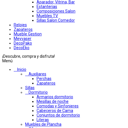
Aparador, Vitrina, Bar
Estanterias
Composiciones Salon
Muebles TV
Sillas Salon Comedor
Relojes
Zapateros
Mueble Gestion
Meyvaser
DecoPako
DecoEko
¡Descubre, compra y disfruta!
Menú
Inicio
Auxiliares
Perchas
Zapateros
Sillas
Dormitorio
Armarios dormitorio
Mesillas de noche
Comodas y Sinfonieres
Cabeceros de Cama
Conjuntos de dormitorio
Literas
Muebles de Plancha