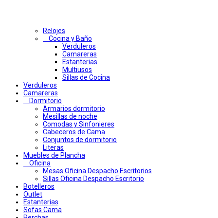
Relojes
Cocina y Baño
Verduleros
Camareras
Estanterias
Multiusos
Sillas de Cocina
Verduleros
Camareras
Dormitorio
Armarios dormitorio
Mesillas de noche
Comodas y Sinfonieres
Cabeceros de Cama
Conjuntos de dormitorio
Literas
Muebles de Plancha
Oficina
Mesas Oficina Despacho Escritorios
Sillas Oficina Despacho Escritorio
Botelleros
Outlet
Estanterias
Sofas Cama
Perchas