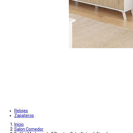
Relojes
Zapateros
Inicio
Salon Comedor