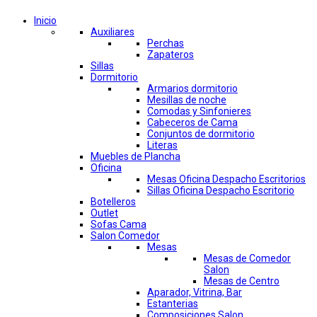
Inicio
Auxiliares
Perchas
Zapateros
Sillas
Dormitorio
Armarios dormitorio
Mesillas de noche
Comodas y Sinfonieres
Cabeceros de Cama
Conjuntos de dormitorio
Literas
Muebles de Plancha
Oficina
Mesas Oficina Despacho Escritorios
Sillas Oficina Despacho Escritorio
Botelleros
Outlet
Sofas Cama
Salon Comedor
Mesas
Mesas de Comedor
Salon
Mesas de Centro
Aparador, Vitrina, Bar
Estanterias
Composiciones Salon