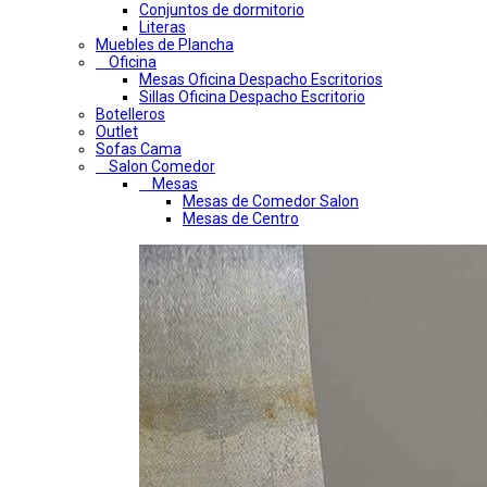
Conjuntos de dormitorio
Literas
Muebles de Plancha
Oficina
Mesas Oficina Despacho Escritorios
Sillas Oficina Despacho Escritorio
Botelleros
Outlet
Sofas Cama
Salon Comedor
Mesas
Mesas de Comedor Salon
Mesas de Centro