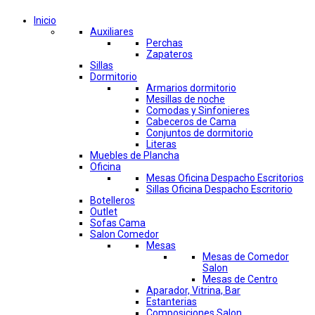
Inicio
Auxiliares
Perchas
Zapateros
Sillas
Dormitorio
Armarios dormitorio
Mesillas de noche
Comodas y Sinfonieres
Cabeceros de Cama
Conjuntos de dormitorio
Literas
Muebles de Plancha
Oficina
Mesas Oficina Despacho Escritorios
Sillas Oficina Despacho Escritorio
Botelleros
Outlet
Sofas Cama
Salon Comedor
Mesas
Mesas de Comedor
Salon
Mesas de Centro
Aparador, Vitrina, Bar
Estanterias
Composiciones Salon