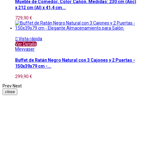
Mueble de Comedor, Color Cañón, Medidas: 230 cm (Anc)
x 212 cm (Al) x 41,4 cm...
729,90 €

Vista rápida
Ver Detalle
Meyvaser
Buffet de Ratán Negro Natural con 3 Cajones y 2 Puertas -
150x39x79 cm -...
299,90 €
Prev
Next
close