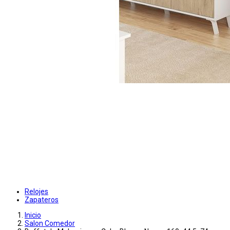
Relojes
Zapateros
Inicio
Salon Comedor