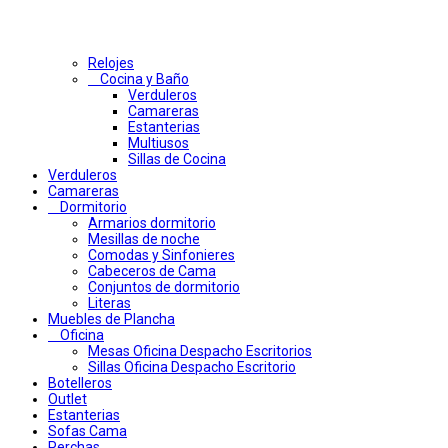
Relojes
Cocina y Baño
Verduleros
Camareras
Estanterias
Multiusos
Sillas de Cocina
Verduleros
Camareras
Dormitorio
Armarios dormitorio
Mesillas de noche
Comodas y Sinfonieres
Cabeceros de Cama
Conjuntos de dormitorio
Literas
Muebles de Plancha
Oficina
Mesas Oficina Despacho Escritorios
Sillas Oficina Despacho Escritorio
Botelleros
Outlet
Estanterias
Sofas Cama
Perchas