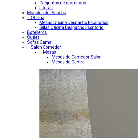
Conjuntos de dormitorio
Literas
Muebles de Plancha
Oficina
Mesas Oficina Despacho Escritorios
Sillas Oficina Despacho Escritorio
Botelleros
Outlet
Sofas Cama
Salon Comedor
Mesas
Mesas de Comedor Salon
Mesas de Centro