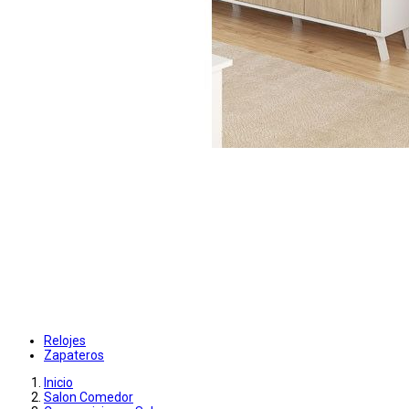
Relojes
Zapateros
Inicio
Salon Comedor