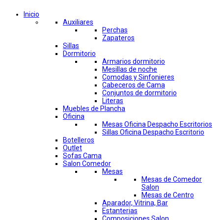
Inicio
Auxiliares
Perchas
Zapateros
Sillas
Dormitorio
Armarios dormitorio
Mesillas de noche
Comodas y Sinfonieres
Cabeceros de Cama
Conjuntos de dormitorio
Literas
Muebles de Plancha
Oficina
Mesas Oficina Despacho Escritorios
Sillas Oficina Despacho Escritorio
Botelleros
Outlet
Sofas Cama
Salon Comedor
Mesas
Mesas de Comedor
Salon
Mesas de Centro
Aparador, Vitrina, Bar
Estanterias
Composiciones Salon