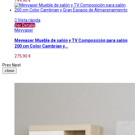
799,90 €

Vista rápida
Ver Detalle
Meyvaser
Meyvaser Mueble de salón y TV Composición para salón
200 cm Color Cambrian y...
275,90 €
Prev
Next
close