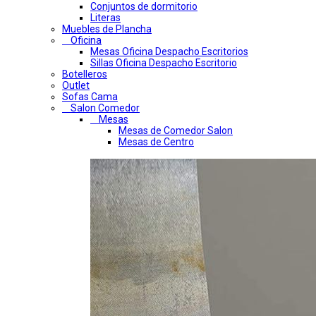
Conjuntos de dormitorio
Literas
Muebles de Plancha
Oficina
Mesas Oficina Despacho Escritorios
Sillas Oficina Despacho Escritorio
Botelleros
Outlet
Sofas Cama
Salon Comedor
Mesas
Mesas de Comedor Salon
Mesas de Centro