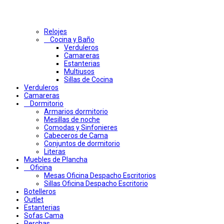
Relojes
Cocina y Baño
Verduleros
Camareras
Estanterias
Multiusos
Sillas de Cocina
Verduleros
Camareras
Dormitorio
Armarios dormitorio
Mesillas de noche
Comodas y Sinfonieres
Cabeceros de Cama
Conjuntos de dormitorio
Literas
Muebles de Plancha
Oficina
Mesas Oficina Despacho Escritorios
Sillas Oficina Despacho Escritorio
Botelleros
Outlet
Estanterias
Sofas Cama
Perchas