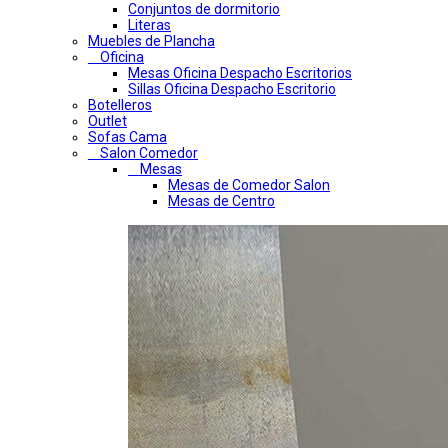
Conjuntos de dormitorio
Literas
Muebles de Plancha
Oficina
Mesas Oficina Despacho Escritorios
Sillas Oficina Despacho Escritorio
Botelleros
Outlet
Sofas Cama
Salon Comedor
Mesas
Mesas de Comedor Salon
Mesas de Centro