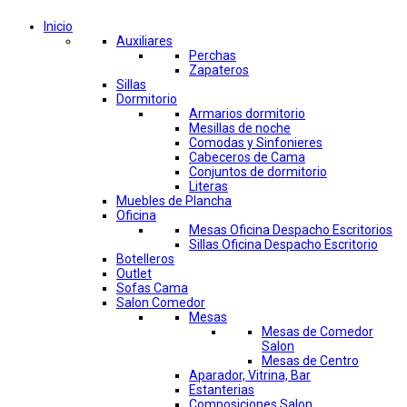
Inicio
Auxiliares
Perchas
Zapateros
Sillas
Dormitorio
Armarios dormitorio
Mesillas de noche
Comodas y Sinfonieres
Cabeceros de Cama
Conjuntos de dormitorio
Literas
Muebles de Plancha
Oficina
Mesas Oficina Despacho Escritorios
Sillas Oficina Despacho Escritorio
Botelleros
Outlet
Sofas Cama
Salon Comedor
Mesas
Mesas de Comedor
Salon
Mesas de Centro
Aparador, Vitrina, Bar
Estanterias
Composiciones Salon