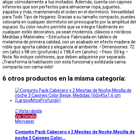
alojar cómodamente a tus invitados. Además, cuenta con cajones
inferiores que son perfectos para almacenar ropa, juguetes,
zapatos y más, manteniendo el orden en el dormitorio. Versatilidad
para Todo Tipo de Hogares: Gracias a su tamaño compacto, puedes
colocarla en cualquier dormitorio sin preocuparte por la amplitud del
espacio. Su color neutro permite que se integre fácilmente en
cualquier estilo decorativo, ya sean modernos, clásicos o nórdicos.
Medidas y Materiales: • Estructura: Fabricada en tablero de
melamina de primera calidad, con un acabado en efecto madera de
roble que aporta calidez y elegancia al ambiente. • Dimensiones: 72
cm (alto) x 98 cm (profundo) x 198,4 cm (ancho). • Peso: 50 kg. •
Nota: No incluye colchones, que deben adquirirse por separado.
¡Transforma la habitación con esta funcional y estilizada cama
compacta con cama nido!
6 otros productos en la misma categoría:

Vista rápida
Ver Detalle
Meyvaser
Conjunto Pack Cabecero y 2 Mesitas de Noche,Mesilla de
noche 3 Cajones Color...