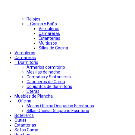
Relojes
Cocina y Baño
Verduleros
Camareras
Estanterias
Multiusos
Sillas de Cocina
Verduleros
Camareras
Dormitorio
Armarios dormitorio
Mesillas de noche
Comodas y Sinfonieres
Cabeceros de Cama
Conjuntos de dormitorio
Literas
Muebles de Plancha
Oficina
Mesas Oficina Despacho Escritorios
Sillas Oficina Despacho Escritorio
Botelleros
Outlet
Estanterias
Sofas Cama
Perchas