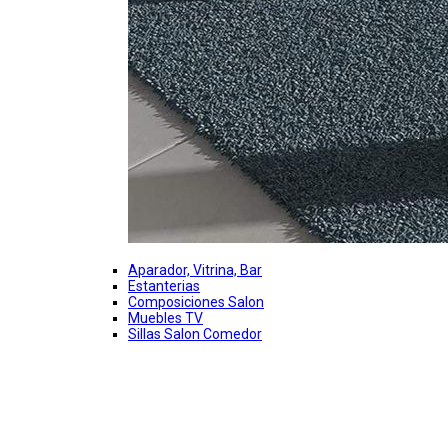
Aparador, Vitrina, Bar
Estanterias
Composiciones Salon
Muebles TV
Sillas Salon Comedor