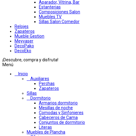
Aparador, Vitrina, Bar
Estanterias
Composiciones Salon
Muebles TV
Sillas Salon Comedor
Relojes
Zapateros
Mueble Gestion
Meyvaser
DecoPako
DecoEko
¡Descubre, compra y disfruta!
Menú
Inicio
Auxiliares
Perchas
Zapateros
Sillas
Dormitorio
Armarios dormitorio
Mesillas de noche
Comodas y Sinfonieres
Cabeceros de Cama
Conjuntos de dormitorio
Literas
Muebles de Plancha