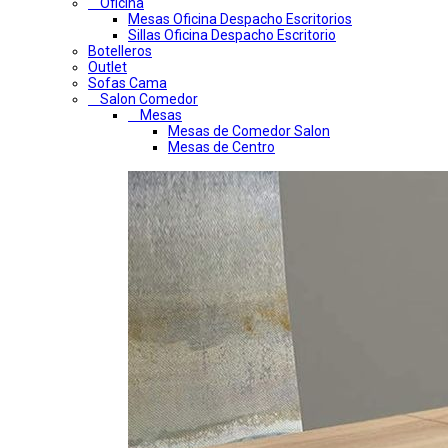
Oficina
Mesas Oficina Despacho Escritorios
Sillas Oficina Despacho Escritorio
Botelleros
Outlet
Sofas Cama
Salon Comedor
Mesas
Mesas de Comedor Salon
Mesas de Centro