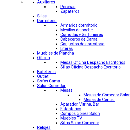
Auxiliares
Perchas
Zapateros
Sillas
Dormitorio
Armarios dormitorio
Mesillas de noche
Comodas y Sinfonieres
Cabeceros de Cama
Conjuntos de dormitorio
Literas
Muebles de Plancha
Oficina
Mesas Oficina Despacho Escritorios
Sillas Oficina Despacho Escritorio
Botelleros
Outlet
Sofas Cama
Salon Comedor
Mesas
Mesas de Comedor Salo
Mesas de Centro
Aparador, Vitrina, Bar
Estanterias
Composiciones Salon
Muebles TV
Sillas Salon Comedor
Relojes