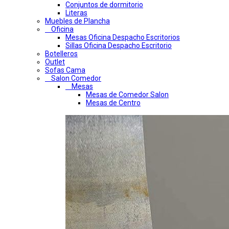
Conjuntos de dormitorio
Literas
Muebles de Plancha
Oficina
Mesas Oficina Despacho Escritorios
Sillas Oficina Despacho Escritorio
Botelleros
Outlet
Sofas Cama
Salon Comedor
Mesas
Mesas de Comedor Salon
Mesas de Centro