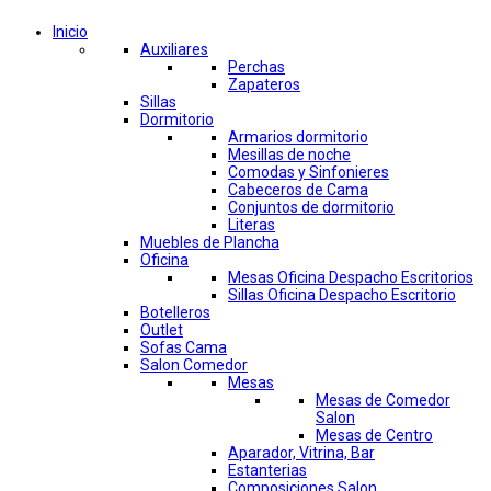
Inicio
Auxiliares
Perchas
Zapateros
Sillas
Dormitorio
Armarios dormitorio
Mesillas de noche
Comodas y Sinfonieres
Cabeceros de Cama
Conjuntos de dormitorio
Literas
Muebles de Plancha
Oficina
Mesas Oficina Despacho Escritorios
Sillas Oficina Despacho Escritorio
Botelleros
Outlet
Sofas Cama
Salon Comedor
Mesas
Mesas de Comedor
Salon
Mesas de Centro
Aparador, Vitrina, Bar
Estanterias
Composiciones Salon