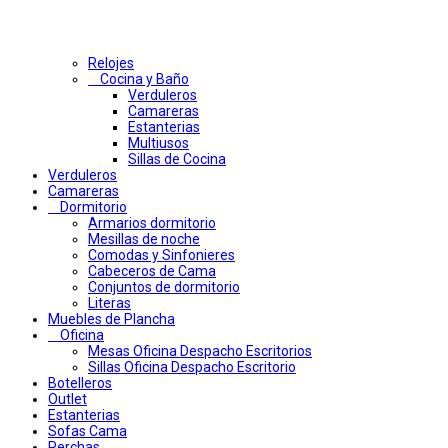
Relojes
Cocina y Baño
Verduleros
Camareras
Estanterias
Multiusos
Sillas de Cocina
Verduleros
Camareras
Dormitorio
Armarios dormitorio
Mesillas de noche
Comodas y Sinfonieres
Cabeceros de Cama
Conjuntos de dormitorio
Literas
Muebles de Plancha
Oficina
Mesas Oficina Despacho Escritorios
Sillas Oficina Despacho Escritorio
Botelleros
Outlet
Estanterias
Sofas Cama
Perchas