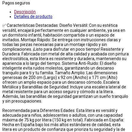
Pagos seguros
Descripción
Detalles de producto
✅ Características Destacadas: Diseño Versátil: Con su estética
versátil, encajará perfectamente en cualquier ambiente, ya sea en
un dormitorio infantil, habitación compartida o un espacio de
invitados. Montaje Rápido: Se entrega con instrucciones claras y
todas las piezas necesarias para un montaje rápido y sin
complicaciones. ¡Listo para disfrutar en poco tiempo! Resistente y
Duradera: Fabricada con metal de alta calidad y acabada con pintura
electrostática, esta litera es resistente y duradera, manteniendo su
apariencia a lo largo del tiempo. Sistema Anti-Ruido: El diseño
inteligente evita ruidos molestos, garantizando un descanso
tranquilo para ti y tu familia. Tamaño Amplio: Las dimensiones
generosas de 200 cm (Largo) x 92 cm (Ancho) x 171 cm (Alto)
ofrecen un amplio espacio para un descanso cómodo. Escalera
Metálica y Barandillas de Seguridad: Incluye una escalera lateral de
metal resistente para un acceso seguro y cómodo a la litera.
Además, las barandillas de seguridad garantizan un sueño tranquilo
y sin preocupaciones.
Recomendada para Diferentes Edades: Esta litera es versátil y
adecuada para niños, adolescentes o adultos, con una capacidad
máxima de 75 kg por litera (150 kg en total). Fabricada en España:
Hecha en España bajo los más altos estándares de calidad, esta
litera es un producto de confianza que prioriza tu seguridad y la de