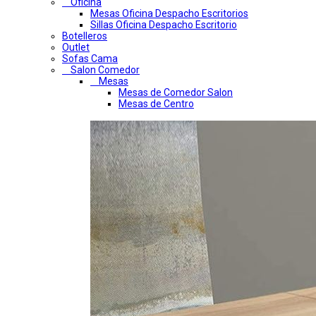
Oficina
Mesas Oficina Despacho Escritorios
Sillas Oficina Despacho Escritorio
Botelleros
Outlet
Sofas Cama
Salon Comedor
Mesas
Mesas de Comedor Salon
Mesas de Centro