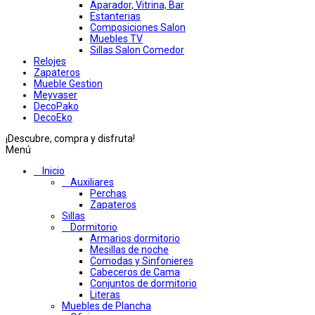
Aparador, Vitrina, Bar
Estanterias
Composiciones Salon
Muebles TV
Sillas Salon Comedor
Relojes
Zapateros
Mueble Gestion
Meyvaser
DecoPako
DecoEko
¡Descubre, compra y disfruta!
Menú
Inicio
Auxiliares
Perchas
Zapateros
Sillas
Dormitorio
Armarios dormitorio
Mesillas de noche
Comodas y Sinfonieres
Cabeceros de Cama
Conjuntos de dormitorio
Literas
Muebles de Plancha