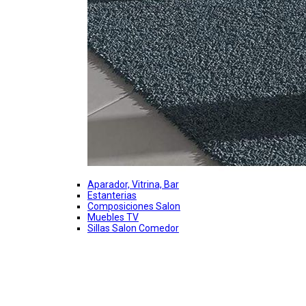
Aparador, Vitrina, Bar
Estanterias
Composiciones Salon
Muebles TV
Sillas Salon Comedor