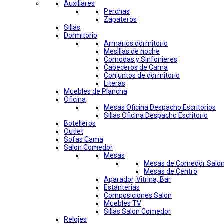
Auxiliares
Perchas
Zapateros
Sillas
Dormitorio
Armarios dormitorio
Mesillas de noche
Comodas y Sinfonieres
Cabeceros de Cama
Conjuntos de dormitorio
Literas
Muebles de Plancha
Oficina
Mesas Oficina Despacho Escritorios
Sillas Oficina Despacho Escritorio
Botelleros
Outlet
Sofas Cama
Salon Comedor
Mesas
Mesas de Comedor Salo
Mesas de Centro
Aparador, Vitrina, Bar
Estanterias
Composiciones Salon
Muebles TV
Sillas Salon Comedor
Relojes