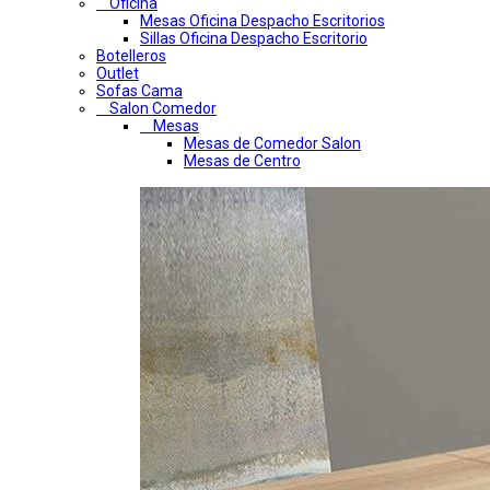
Oficina
Mesas Oficina Despacho Escritorios
Sillas Oficina Despacho Escritorio
Botelleros
Outlet
Sofas Cama
Salon Comedor
Mesas
Mesas de Comedor Salon
Mesas de Centro