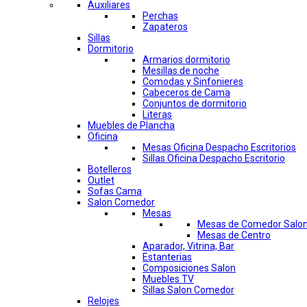
Auxiliares
Perchas
Zapateros
Sillas
Dormitorio
Armarios dormitorio
Mesillas de noche
Comodas y Sinfonieres
Cabeceros de Cama
Conjuntos de dormitorio
Literas
Muebles de Plancha
Oficina
Mesas Oficina Despacho Escritorios
Sillas Oficina Despacho Escritorio
Botelleros
Outlet
Sofas Cama
Salon Comedor
Mesas
Mesas de Comedor Salo
Mesas de Centro
Aparador, Vitrina, Bar
Estanterias
Composiciones Salon
Muebles TV
Sillas Salon Comedor
Relojes