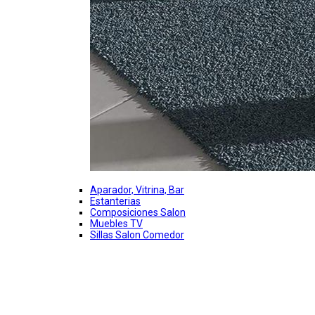
Aparador, Vitrina, Bar
Estanterias
Composiciones Salon
Muebles TV
Sillas Salon Comedor