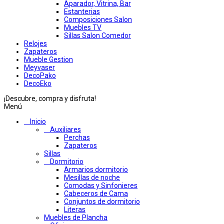
Aparador, Vitrina, Bar
Estanterias
Composiciones Salon
Muebles TV
Sillas Salon Comedor
Relojes
Zapateros
Mueble Gestion
Meyvaser
DecoPako
DecoEko
¡Descubre, compra y disfruta!
Menú
Inicio
Auxiliares
Perchas
Zapateros
Sillas
Dormitorio
Armarios dormitorio
Mesillas de noche
Comodas y Sinfonieres
Cabeceros de Cama
Conjuntos de dormitorio
Literas
Muebles de Plancha