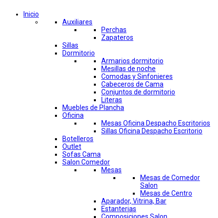
Inicio
Auxiliares
Perchas
Zapateros
Sillas
Dormitorio
Armarios dormitorio
Mesillas de noche
Comodas y Sinfonieres
Cabeceros de Cama
Conjuntos de dormitorio
Literas
Muebles de Plancha
Oficina
Mesas Oficina Despacho Escritorios
Sillas Oficina Despacho Escritorio
Botelleros
Outlet
Sofas Cama
Salon Comedor
Mesas
Mesas de Comedor
Salon
Mesas de Centro
Aparador, Vitrina, Bar
Estanterias
Composiciones Salon