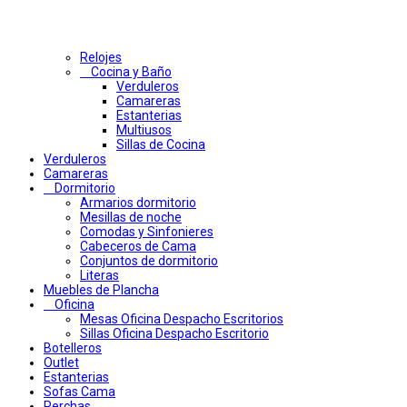
Relojes
Cocina y Baño
Verduleros
Camareras
Estanterias
Multiusos
Sillas de Cocina
Verduleros
Camareras
Dormitorio
Armarios dormitorio
Mesillas de noche
Comodas y Sinfonieres
Cabeceros de Cama
Conjuntos de dormitorio
Literas
Muebles de Plancha
Oficina
Mesas Oficina Despacho Escritorios
Sillas Oficina Despacho Escritorio
Botelleros
Outlet
Estanterias
Sofas Cama
Perchas