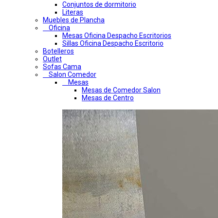
Conjuntos de dormitorio
Literas
Muebles de Plancha
Oficina
Mesas Oficina Despacho Escritorios
Sillas Oficina Despacho Escritorio
Botelleros
Outlet
Sofas Cama
Salon Comedor
Mesas
Mesas de Comedor Salon
Mesas de Centro