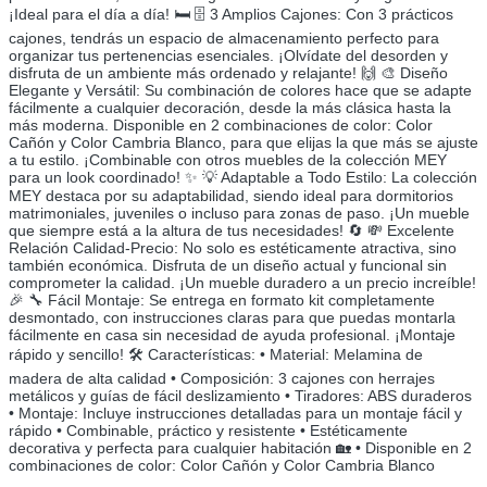
¡Ideal para el día a día! 🛏️ 🗄️ 3 Amplios Cajones: Con 3 prácticos
cajones, tendrás un espacio de almacenamiento perfecto para
organizar tus pertenencias esenciales. ¡Olvídate del desorden y
disfruta de un ambiente más ordenado y relajante! 🙌 🎨 Diseño
Elegante y Versátil: Su combinación de colores hace que se adapte
fácilmente a cualquier decoración, desde la más clásica hasta la
más moderna. Disponible en 2 combinaciones de color: Color
Cañón y Color Cambria Blanco, para que elijas la que más se ajuste
a tu estilo. ¡Combinable con otros muebles de la colección MEY
para un look coordinado! ✨ 💡 Adaptable a Todo Estilo: La colección
MEY destaca por su adaptabilidad, siendo ideal para dormitorios
matrimoniales, juveniles o incluso para zonas de paso. ¡Un mueble
que siempre está a la altura de tus necesidades! 🔄 💸 Excelente
Relación Calidad-Precio: No solo es estéticamente atractiva, sino
también económica. Disfruta de un diseño actual y funcional sin
comprometer la calidad. ¡Un mueble duradero a un precio increíble!
🎉 🔧 Fácil Montaje: Se entrega en formato kit completamente
desmontado, con instrucciones claras para que puedas montarla
fácilmente en casa sin necesidad de ayuda profesional. ¡Montaje
rápido y sencillo! 🛠️ Características: • Material: Melamina de
madera de alta calidad • Composición: 3 cajones con herrajes
metálicos y guías de fácil deslizamiento • Tiradores: ABS duraderos
• Montaje: Incluye instrucciones detalladas para un montaje fácil y
rápido • Combinable, práctico y resistente • Estéticamente
decorativa y perfecta para cualquier habitación 🏡 • Disponible en 2
combinaciones de color: Color Cañón y Color Cambria Blanco