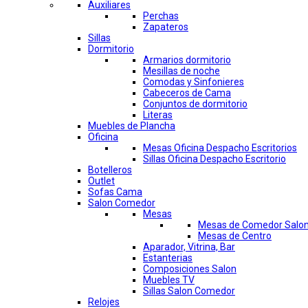
Auxiliares
Perchas
Zapateros
Sillas
Dormitorio
Armarios dormitorio
Mesillas de noche
Comodas y Sinfonieres
Cabeceros de Cama
Conjuntos de dormitorio
Literas
Muebles de Plancha
Oficina
Mesas Oficina Despacho Escritorios
Sillas Oficina Despacho Escritorio
Botelleros
Outlet
Sofas Cama
Salon Comedor
Mesas
Mesas de Comedor Salo
Mesas de Centro
Aparador, Vitrina, Bar
Estanterias
Composiciones Salon
Muebles TV
Sillas Salon Comedor
Relojes