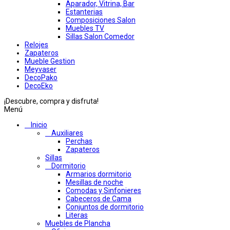
Aparador, Vitrina, Bar
Estanterias
Composiciones Salon
Muebles TV
Sillas Salon Comedor
Relojes
Zapateros
Mueble Gestion
Meyvaser
DecoPako
DecoEko
¡Descubre, compra y disfruta!
Menú
Inicio
Auxiliares
Perchas
Zapateros
Sillas
Dormitorio
Armarios dormitorio
Mesillas de noche
Comodas y Sinfonieres
Cabeceros de Cama
Conjuntos de dormitorio
Literas
Muebles de Plancha