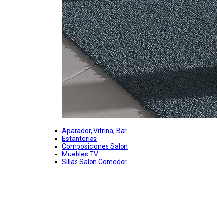
Aparador, Vitrina, Bar
Estanterias
Composiciones Salon
Muebles TV
Sillas Salon Comedor