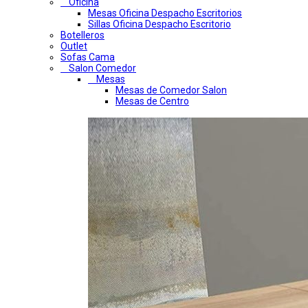
Oficina
Mesas Oficina Despacho Escritorios
Sillas Oficina Despacho Escritorio
Botelleros
Outlet
Sofas Cama
Salon Comedor
Mesas
Mesas de Comedor Salon
Mesas de Centro