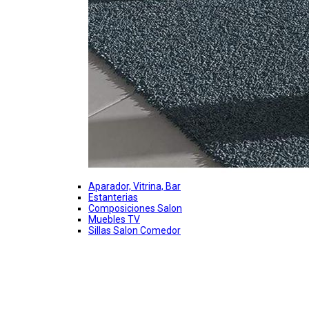
Aparador, Vitrina, Bar
Estanterias
Composiciones Salon
Muebles TV
Sillas Salon Comedor