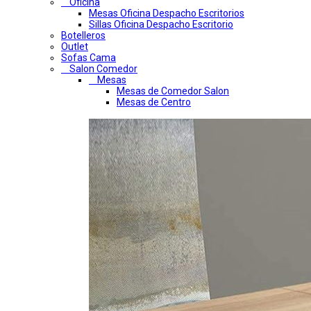
Oficina
Mesas Oficina Despacho Escritorios
Sillas Oficina Despacho Escritorio
Botelleros
Outlet
Sofas Cama
Salon Comedor
Mesas
Mesas de Comedor Salon
Mesas de Centro