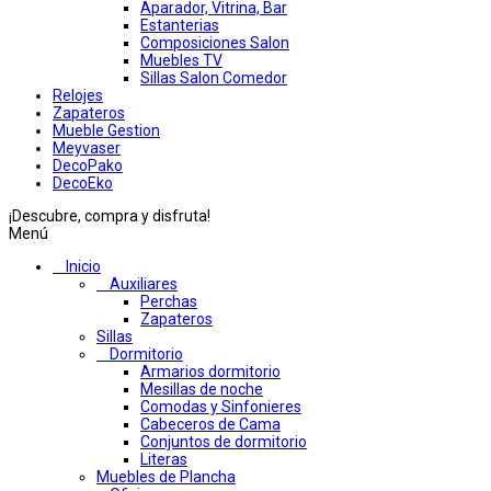
Aparador, Vitrina, Bar
Estanterias
Composiciones Salon
Muebles TV
Sillas Salon Comedor
Relojes
Zapateros
Mueble Gestion
Meyvaser
DecoPako
DecoEko
¡Descubre, compra y disfruta!
Menú
Inicio
Auxiliares
Perchas
Zapateros
Sillas
Dormitorio
Armarios dormitorio
Mesillas de noche
Comodas y Sinfonieres
Cabeceros de Cama
Conjuntos de dormitorio
Literas
Muebles de Plancha