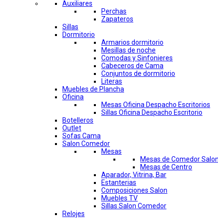
Auxiliares
Perchas
Zapateros
Sillas
Dormitorio
Armarios dormitorio
Mesillas de noche
Comodas y Sinfonieres
Cabeceros de Cama
Conjuntos de dormitorio
Literas
Muebles de Plancha
Oficina
Mesas Oficina Despacho Escritorios
Sillas Oficina Despacho Escritorio
Botelleros
Outlet
Sofas Cama
Salon Comedor
Mesas
Mesas de Comedor Salo
Mesas de Centro
Aparador, Vitrina, Bar
Estanterias
Composiciones Salon
Muebles TV
Sillas Salon Comedor
Relojes