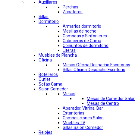
Auxiliares
Perchas
Zapateros
Sillas
Dormitorio
Armarios dormitorio
Mesillas de noche
Comodas y Sinfonieres
Cabeceros de Cama
Conjuntos de dormitorio
Literas
Muebles de Plancha
Oficina
Mesas Oficina Despacho Escritorios
Sillas Oficina Despacho Escritorio
Botelleros
Outlet
Sofas Cama
Salon Comedor
Mesas
Mesas de Comedor Salo
Mesas de Centro
Aparador, Vitrina, Bar
Estanterias
Composiciones Salon
Muebles TV
Sillas Salon Comedor
Relojes