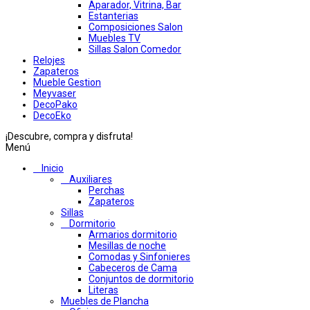
Aparador, Vitrina, Bar
Estanterias
Composiciones Salon
Muebles TV
Sillas Salon Comedor
Relojes
Zapateros
Mueble Gestion
Meyvaser
DecoPako
DecoEko
¡Descubre, compra y disfruta!
Menú
Inicio
Auxiliares
Perchas
Zapateros
Sillas
Dormitorio
Armarios dormitorio
Mesillas de noche
Comodas y Sinfonieres
Cabeceros de Cama
Conjuntos de dormitorio
Literas
Muebles de Plancha