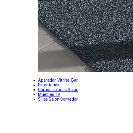
Aparador, Vitrina, Bar
Estanterias
Composiciones Salon
Muebles TV
Sillas Salon Comedor