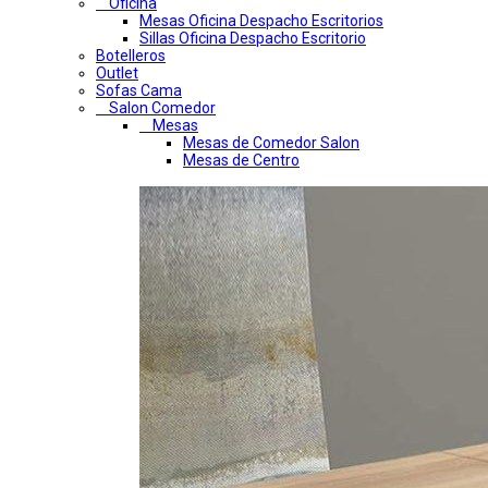
Oficina
Mesas Oficina Despacho Escritorios
Sillas Oficina Despacho Escritorio
Botelleros
Outlet
Sofas Cama
Salon Comedor
Mesas
Mesas de Comedor Salon
Mesas de Centro