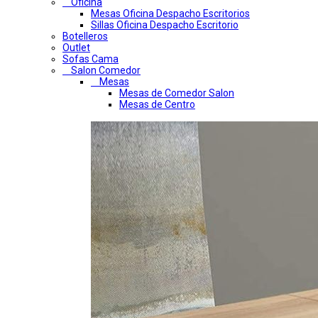
Oficina
Mesas Oficina Despacho Escritorios
Sillas Oficina Despacho Escritorio
Botelleros
Outlet
Sofas Cama
Salon Comedor
Mesas
Mesas de Comedor Salon
Mesas de Centro