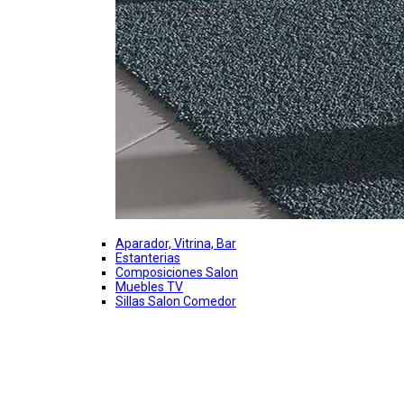
Aparador, Vitrina, Bar
Estanterias
Composiciones Salon
Muebles TV
Sillas Salon Comedor