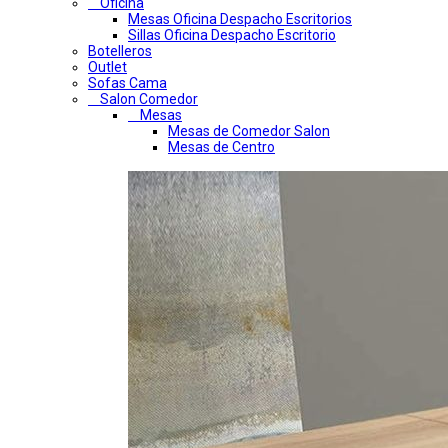
Oficina
Mesas Oficina Despacho Escritorios
Sillas Oficina Despacho Escritorio
Botelleros
Outlet
Sofas Cama
Salon Comedor
Mesas
Mesas de Comedor Salon
Mesas de Centro