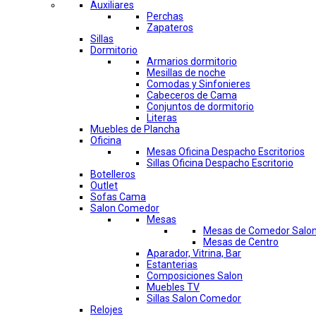
Auxiliares
Perchas
Zapateros
Sillas
Dormitorio
Armarios dormitorio
Mesillas de noche
Comodas y Sinfonieres
Cabeceros de Cama
Conjuntos de dormitorio
Literas
Muebles de Plancha
Oficina
Mesas Oficina Despacho Escritorios
Sillas Oficina Despacho Escritorio
Botelleros
Outlet
Sofas Cama
Salon Comedor
Mesas
Mesas de Comedor Salo
Mesas de Centro
Aparador, Vitrina, Bar
Estanterias
Composiciones Salon
Muebles TV
Sillas Salon Comedor
Relojes