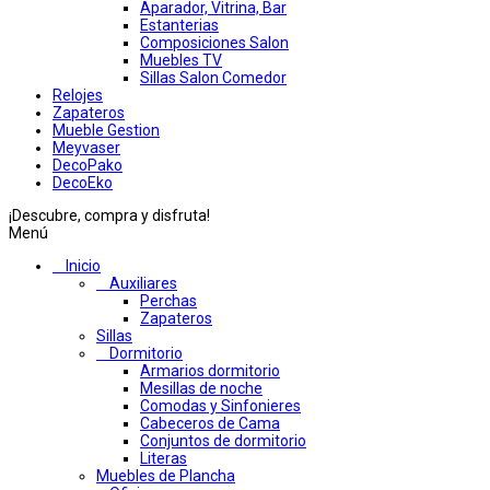
Aparador, Vitrina, Bar
Estanterias
Composiciones Salon
Muebles TV
Sillas Salon Comedor
Relojes
Zapateros
Mueble Gestion
Meyvaser
DecoPako
DecoEko
¡Descubre, compra y disfruta!
Menú
Inicio
Auxiliares
Perchas
Zapateros
Sillas
Dormitorio
Armarios dormitorio
Mesillas de noche
Comodas y Sinfonieres
Cabeceros de Cama
Conjuntos de dormitorio
Literas
Muebles de Plancha