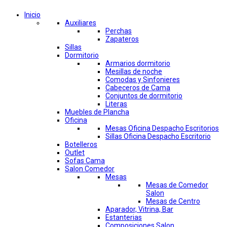
Inicio
Auxiliares
Perchas
Zapateros
Sillas
Dormitorio
Armarios dormitorio
Mesillas de noche
Comodas y Sinfonieres
Cabeceros de Cama
Conjuntos de dormitorio
Literas
Muebles de Plancha
Oficina
Mesas Oficina Despacho Escritorios
Sillas Oficina Despacho Escritorio
Botelleros
Outlet
Sofas Cama
Salon Comedor
Mesas
Mesas de Comedor
Salon
Mesas de Centro
Aparador, Vitrina, Bar
Estanterias
Composiciones Salon