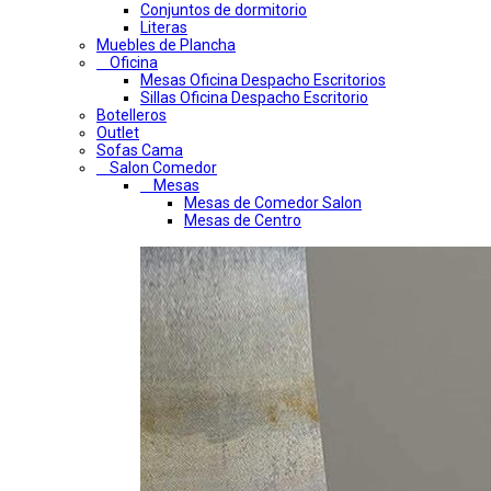
Conjuntos de dormitorio
Literas
Muebles de Plancha
Oficina
Mesas Oficina Despacho Escritorios
Sillas Oficina Despacho Escritorio
Botelleros
Outlet
Sofas Cama
Salon Comedor
Mesas
Mesas de Comedor Salon
Mesas de Centro