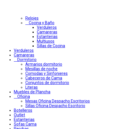
Relojes
Cocina y Baño
Verduleros
Camareras
Estanterias
Multiusos
Sillas de Cocina
Verduleros
Camareras
Dormitorio
Armarios dormitorio
Mesillas de noche
Comodas y Sinfonieres
Cabeceros de Cama
Conjuntos de dormitorio
Literas
Muebles de Plancha
Oficina
Mesas Oficina Despacho Escritorios
Sillas Oficina Despacho Escritorio
Botelleros
Outlet
Estanterias
Sofas Cama
Perchas