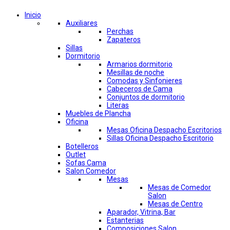
Inicio
Auxiliares
Perchas
Zapateros
Sillas
Dormitorio
Armarios dormitorio
Mesillas de noche
Comodas y Sinfonieres
Cabeceros de Cama
Conjuntos de dormitorio
Literas
Muebles de Plancha
Oficina
Mesas Oficina Despacho Escritorios
Sillas Oficina Despacho Escritorio
Botelleros
Outlet
Sofas Cama
Salon Comedor
Mesas
Mesas de Comedor
Salon
Mesas de Centro
Aparador, Vitrina, Bar
Estanterias
Composiciones Salon