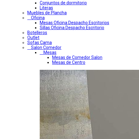
Conjuntos de dormitorio
Literas
Muebles de Plancha
Oficina
Mesas Oficina Despacho Escritorios
Sillas Oficina Despacho Escritorio
Botelleros
Outlet
Sofas Cama
Salon Comedor
Mesas
Mesas de Comedor Salon
Mesas de Centro