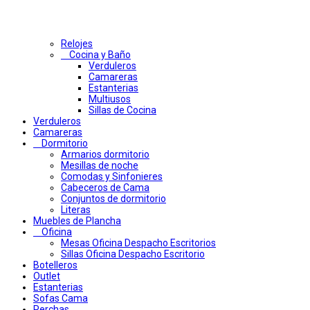
Relojes
Cocina y Baño
Verduleros
Camareras
Estanterias
Multiusos
Sillas de Cocina
Verduleros
Camareras
Dormitorio
Armarios dormitorio
Mesillas de noche
Comodas y Sinfonieres
Cabeceros de Cama
Conjuntos de dormitorio
Literas
Muebles de Plancha
Oficina
Mesas Oficina Despacho Escritorios
Sillas Oficina Despacho Escritorio
Botelleros
Outlet
Estanterias
Sofas Cama
Perchas