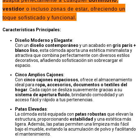
adapta perfectamente a cualquier
dormitorio
,
vestidor
o incluso zonas de estar, ofreciendo un
toque sofisticado y funcional.
Características Principales:
Diseño Moderno y Elegante
:
Con un
diseño contemporáneo
y un acabado en
gris parís +
blanco liso
, esta cómoda aporta una estética minimalista y
atractiva que combina perfectamente con diversos estilos
decorativos, añadiendo sofisticación sin sobrecargar el
espacio.
Cinco Amplios Cajones
:
Con
cinco cajones espaciosos
, ofrece el almacenamiento
ideal para
ropa, accesorios, documentos o textiles del
hogar
. Cada cajón se desliza suavemente gracias a su
sistema de apertura fluido
, brindando comodidad y un
acceso fácil y rápido a tus pertenencias.
Patas Elevadas
:
La cómoda está equipada con
patas robustas
que elevan la
estructura, proporcionando
estabilidad
y una estética más
ligera. Además, las patas permiten una limpieza más fácil
bajo el mueble, evitando la acumulación de polvo y facilitando
el mantenimiento.