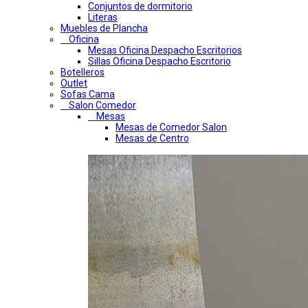
Conjuntos de dormitorio
Literas
Muebles de Plancha
Oficina
Mesas Oficina Despacho Escritorios
Sillas Oficina Despacho Escritorio
Botelleros
Outlet
Sofas Cama
Salon Comedor
Mesas
Mesas de Comedor Salon
Mesas de Centro