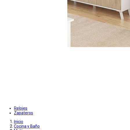
Relojes
Zapateros
Inicio
Cocina y Baño