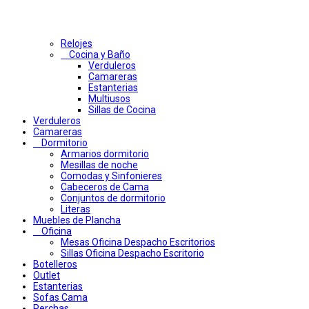
Relojes
Cocina y Baño
Verduleros
Camareras
Estanterias
Multiusos
Sillas de Cocina
Verduleros
Camareras
Dormitorio
Armarios dormitorio
Mesillas de noche
Comodas y Sinfonieres
Cabeceros de Cama
Conjuntos de dormitorio
Literas
Muebles de Plancha
Oficina
Mesas Oficina Despacho Escritorios
Sillas Oficina Despacho Escritorio
Botelleros
Outlet
Estanterias
Sofas Cama
Perchas