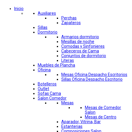
Inicio
Auxiliares
Perchas
Zapateros
Sillas
Dormitorio
Armarios dormitorio
Mesillas de noche
Comodas y Sinfonieres
Cabeceros de Cama
Conjuntos de dormitorio
Literas
Muebles de Plancha
Oficina
Mesas Oficina Despacho Escritorios
Sillas Oficina Despacho Escritorio
Botelleros
Outlet
Sofas Cama
Salon Comedor
Mesas
Mesas de Comedor
Salon
Mesas de Centro
Aparador, Vitrina, Bar
Estanterias
Composiciones Salon