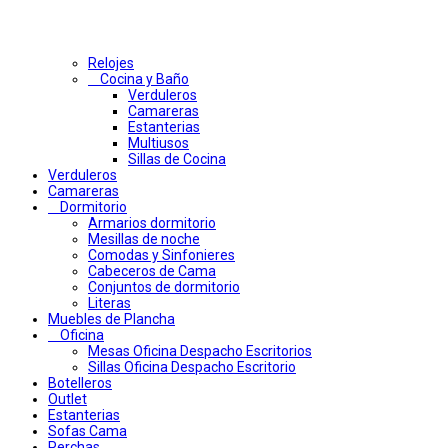
Relojes
Cocina y Baño
Verduleros
Camareras
Estanterias
Multiusos
Sillas de Cocina
Verduleros
Camareras
Dormitorio
Armarios dormitorio
Mesillas de noche
Comodas y Sinfonieres
Cabeceros de Cama
Conjuntos de dormitorio
Literas
Muebles de Plancha
Oficina
Mesas Oficina Despacho Escritorios
Sillas Oficina Despacho Escritorio
Botelleros
Outlet
Estanterias
Sofas Cama
Perchas