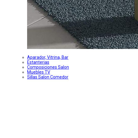
Aparador, Vitrina, Bar
Estanterias
Composiciones Salon
Muebles TV
Sillas Salon Comedor