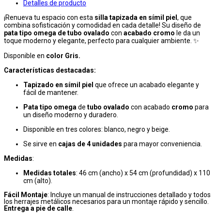
Detalles de producto
¡Renueva tu espacio con esta
silla tapizada en símil piel
, que
combina sofisticación y comodidad en cada detalle! Su diseño de
pata tipo omega de tubo ovalado
con
acabado cromo
le da un
toque moderno y elegante, perfecto para cualquier ambiente. ✨
Disponible en
color Gris
.
Características destacadas:
Tapizado en símil piel
que ofrece un acabado elegante y
fácil de mantener.
Pata tipo omega
de
tubo ovalado
con acabado
cromo
para
un diseño moderno y duradero.
Disponible en tres colores: blanco, negro y beige.
Se sirve en
cajas de 4 unidades
para mayor conveniencia.
Medidas
:
Medidas totales
: 46 cm (ancho) x 54 cm (profundidad) x 110
cm (alto).
Fácil Montaje
: Incluye un manual de instrucciones detallado y todos
los herrajes metálicos necesarios para un montaje rápido y sencillo.
Entrega a pie de calle
.