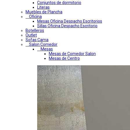
Conjuntos de dormitorio
Literas
Muebles de Plancha
Oficina
Mesas Oficina Despacho Escritorios
Sillas Oficina Despacho Escritorio
Botelleros
Outlet
Sofas Cama
Salon Comedor
Mesas
Mesas de Comedor Salon
Mesas de Centro