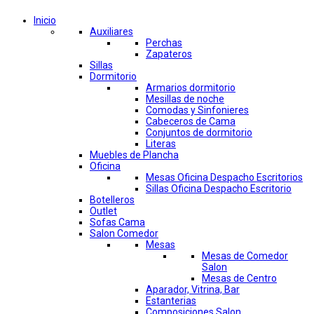
Inicio
Auxiliares
Perchas
Zapateros
Sillas
Dormitorio
Armarios dormitorio
Mesillas de noche
Comodas y Sinfonieres
Cabeceros de Cama
Conjuntos de dormitorio
Literas
Muebles de Plancha
Oficina
Mesas Oficina Despacho Escritorios
Sillas Oficina Despacho Escritorio
Botelleros
Outlet
Sofas Cama
Salon Comedor
Mesas
Mesas de Comedor
Salon
Mesas de Centro
Aparador, Vitrina, Bar
Estanterias
Composiciones Salon